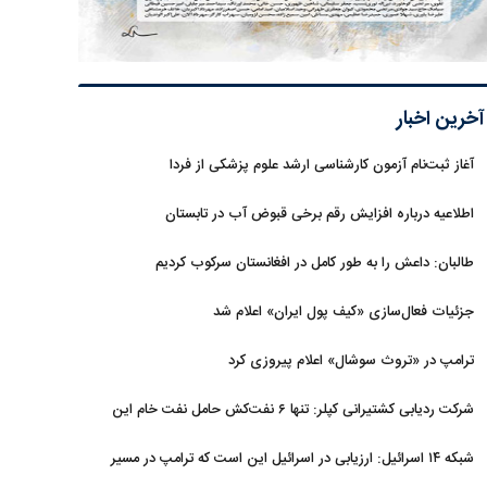
آخرین اخبار
آغاز ثبت‌نام‌ آزمون کارشناسی ارشد علوم پزشکی از فردا
اطلاعیه درباره افزایش رقم برخی قبوض آب در تابستان
طالبان: داعش را به طور کامل در افغانستان سرکوب کردیم
جزئیات فعال‌سازی «کیف پول ایران» اعلام شد
ترامپ در «تروث سوشال» اعلام پیروزی کرد
شرکت ردیابی کشتیرانی کپلر: تنها ۶ نفت‌کش حامل نفت خام این
هفته از تنگه هرمز خارج شدند
شبکه ۱۴ اسرائیل: ارزیابی در اسرائیل این است که ترامپ در مسیر