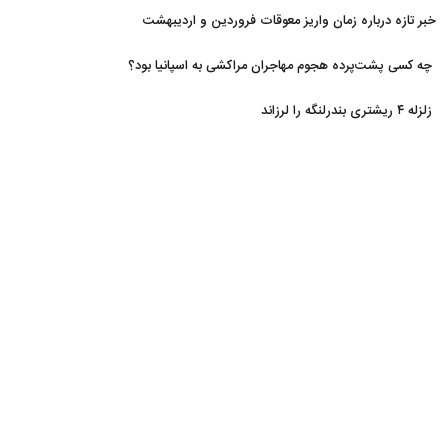
خبر تازه درباره زمان واریز معوقات فروردین و اردیبهشت
بازنشستگان تامین اجتماعی
چه کسی پشت‌پرده هجوم مهاجران مراکشی به اسپانیا بود؟
زلزله ۴ ریشتری بندرلنگه را لرزاند