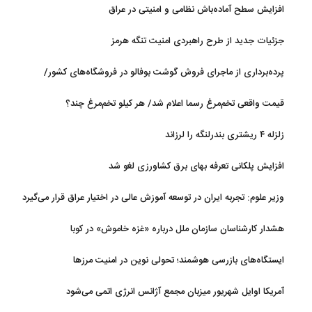
روی آب در مازندران
افزایش سطح آماده‌باش نظامی و امنیتی در عراق
جزئیات جدید از طرح راهبردی امنیت تنگه هرمز
پرده‌برداری از ماجرای فروش گوشت بوفالو در فروشگاه‌های کشور/
گوشت بوفالو از کجا وارد می‌شود؟/ هر کیلو بوفالو با چه قیمتی به فروش
قیمت واقعی تخم‌مرغ رسما اعلام شد/ هر کیلو تخم‌مرغ چند؟
می‌رود؟
زلزله ۴ ریشتری بندرلنگه را لرزاند
افزایش پلکانی تعرفه بهای برق کشاورزی لغو شد
وزیر علوم: تجربه ایران در توسعه آموزش عالی در اختیار عراق قرار می‌گیرد
هشدار کارشناسان سازمان ملل درباره «غزه‌ خاموش» در کوبا
ایستگاه‌های بازرسی هوشمند؛ تحولی نوین در امنیت مرزها
آمریکا اوایل شهریور میزبان مجمع آژانس انرژی اتمی می‌شود