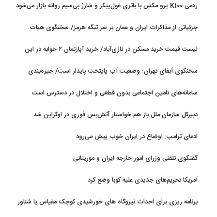
ردمی K100 پرو مکس با باتری غول‌پیکر و شارژ بی‌سیم روانه بازار می‌شود
جزئیاتی از مذاکرات ایران و عمان بر سر تنگه هرمز/ سخنگوی هیات
رئیسه مجلس: بیانیه‌ای شامل تصحیح مسیر تردد دریایی در تنگه، در
لیست قیمت خرید مسکن در نازی‌آباد/ خرید آپارتمان ۲ خوابه در این
آستانه نهایی شدن است
منطقه چقدر سرمایه نیاز دارد؟ + جدول مردادماه ۱۴۰۵
سخنگوی آبفای تهران: وضعیت آب پایتخت پایدار است/ جیره‌بندی
نداریم
سامانه‌های تامین اجتماعی بدون قطعی و اختلال در دسترس است
دبیرکل سازمان ملل باز هم خواستار آتش‌بس فوری در اوکراین شد
ادعای ترامپ: اوضاع در ایران خوب پیش می‌رود
گفتگوی تلفنی وزرای امور خارجه ایران و موریتانی
آمریکا تحریم‌های جدیدی علیه کوبا وضع کرد
برنامه ریزی برای احداث نیروگاه های خورشیدی کوچک مقیاس یا شناور