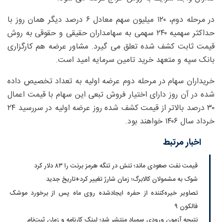
در مرحله دوم، ۱۲۰ میلیون سهم معادل ۶ درصد دیگر همان روز با
حداکثر سهمیه ۲۴۰ سهمی به سهامداران حقیقی و حقوقی به روش
قیمت ثابت کشف شده تعلق می گیرد. مشاور عرضه هم کارگزاری
بانک سپه و متعهد خرید تامین سرمایه امید است.
ﺧﺮﯾﺪاران ﺳﻬﺎم در ﻣﺮﺣﻠﻪ دوم ﻋﺮﺿﻪ اوﻟﯿﻪ ﺑﻪ ﺗﻌﺪاد ﺗﺨﺼﯿﺺ داده
ﺷﺪه در آن روز دارای اﺧﺘﯿﺎر ﻓﺮوش تبعی اﯾﻦ ﺳﻬﺎم با قیمت اعمال
۳۰ درصد بالاتر از قیمت کشف شده روز عرضه اولیه در سررسید ۲۴
خرداد سال ۱۴۰۶ ﺧﻮاﻫﻨﺪ ﺑﻮد.
اخبار مرتبط
قیمت نفت صعودی ماند؛ تنش در تنگه هرمز برنت را ۸۳ دلار کرد
شوک به مشمولان کالابرگ؛ زمان شارژ تغییر کرد+تاریخ جدید
تصاویر خیره‌کننده از حفره ایجادشده روی ماه پس از برخورد موشک
فالکون ۹
نتیجه آزمون ورودی سمپاد منتشر شد؛ لینک کارنامه و زمان ثبت‌نام