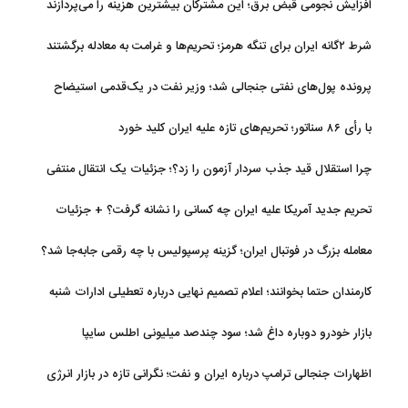
افزایش نجومی قبض برق؛ این مشترکان بیشترین هزینه را می‌پردازند
شرط ۲گانه ایران برای تنگه هرمز؛ تحریم‌ها و غرامت به معادله برگشتند
پرونده پول‌های نفتی جنجالی شد؛ وزیر نفت در یک‌قدمی استیضاح
با رأی ۸۶ سناتور؛ تحریم‌های تازه علیه ایران کلید خورد
چرا استقلال قید جذب سردار آزمون را زد؟؛ جزئیات یک انتقال منتفی
تحریم جدید آمریکا علیه ایران چه کسانی را نشانه گرفت؟ + جزئیات
معامله بزرگ در فوتبال ایران؛ گزینه پرسپولیس با چه رقمی جابه‌جا شد؟
کارمندان حتما بخوانند؛ اعلام تصمیم نهایی درباره تعطیلی ادارات شنبه
بازار خودرو دوباره داغ شد؛ سود چندصد میلیونی اطلس سایپا
اظهارات جنجالی ترامپ درباره ایران و نفت؛ نگرانی تازه در بازار انرژی