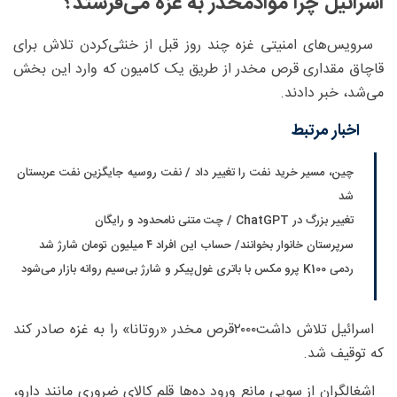
اسرائیل چرا موادمخدر به غزه می‌فرستد؟
سرویس‌های امنیتی غزه چند روز قبل از خنثی‌کردن تلاش برای
قاچاق مقداری قرص مخدر از طریق یک کامیون که وارد این بخش
می‌شد، خبر دادند.
اخبار مرتبط
چین، مسیر خرید نفت را تغییر داد / نفت روسیه جایگزین نفت عربستان
شد
تغییر بزرگ در ChatGPT / چت متنی نامحدود و رایگان
سرپرستان خانوار بخوانند/ حساب این افراد ۴ میلیون تومان شارژ شد
ردمی K100 پرو مکس با باتری غول‌پیکر و شارژ بی‌سیم روانه بازار می‌شود
اسرائیل تلاش داشت۲۰۰۰قرص مخدر «روتانا» را به غزه صادر کند
که توقیف شد.
اشغالگران از سویی مانع ورود ده‌ها قلم کالای ضروری مانند دارو،