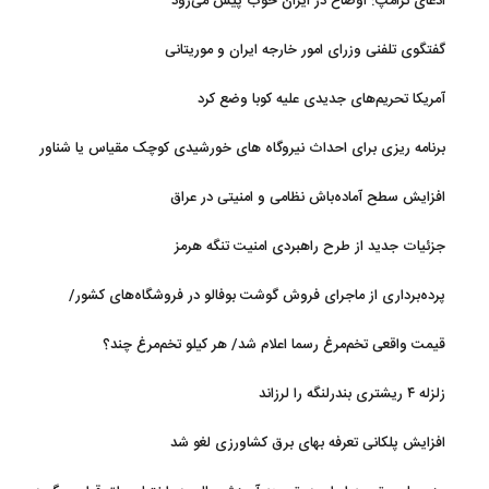
ادعای ترامپ: اوضاع در ایران خوب پیش می‌رود
گفتگوی تلفنی وزرای امور خارجه ایران و موریتانی
آمریکا تحریم‌های جدیدی علیه کوبا وضع کرد
برنامه ریزی برای احداث نیروگاه های خورشیدی کوچک مقیاس یا شناور
روی آب در مازندران
افزایش سطح آماده‌باش نظامی و امنیتی در عراق
جزئیات جدید از طرح راهبردی امنیت تنگه هرمز
پرده‌برداری از ماجرای فروش گوشت بوفالو در فروشگاه‌های کشور/
گوشت بوفالو از کجا وارد می‌شود؟/ هر کیلو بوفالو با چه قیمتی به فروش
قیمت واقعی تخم‌مرغ رسما اعلام شد/ هر کیلو تخم‌مرغ چند؟
می‌رود؟
زلزله ۴ ریشتری بندرلنگه را لرزاند
افزایش پلکانی تعرفه بهای برق کشاورزی لغو شد