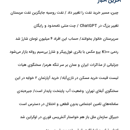
آخرین اخبار
چین، مسیر خرید نفت را تغییر داد / نفت روسیه جایگزین نفت عربستان
شد
تغییر بزرگ در ChatGPT / چت متنی نامحدود و رایگان
سرپرستان خانوار بخوانند/ حساب این افراد ۴ میلیون تومان شارژ شد
ردمی K100 پرو مکس با باتری غول‌پیکر و شارژ بی‌سیم روانه بازار می‌شود
جزئیاتی از مذاکرات ایران و عمان بر سر تنگه هرمز/ سخنگوی هیات
رئیسه مجلس: بیانیه‌ای شامل تصحیح مسیر تردد دریایی در تنگه، در
لیست قیمت خرید مسکن در نازی‌آباد/ خرید آپارتمان ۲ خوابه در این
آستانه نهایی شدن است
منطقه چقدر سرمایه نیاز دارد؟ + جدول مردادماه ۱۴۰۵
سخنگوی آبفای تهران: وضعیت آب پایتخت پایدار است/ جیره‌بندی
نداریم
سامانه‌های تامین اجتماعی بدون قطعی و اختلال در دسترس است
دبیرکل سازمان ملل باز هم خواستار آتش‌بس فوری در اوکراین شد