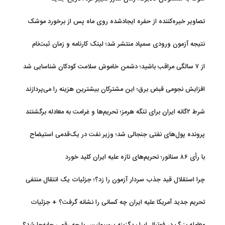
تصاویر خیره‌کننده از حفره ایجادشده روی ماه پس از برخورد موشک
فالکون ۹
نتیجه آزمون ورودی سمپاد منتشر شد؛ لینک کارنامه و زمان ثبت‌نام
از ۷ سالگی مراقب باشید؛ دشمن خاموش سلامت کودکان شناسایی شد
افزایش نجومی قبض برق؛ این مشترکان بیشترین هزینه را می‌پردازند
شرط ۲گانه ایران برای تنگه هرمز؛ تحریم‌ها و غرامت به معادله برگشتند
پرونده پول‌های نفتی جنجالی شد؛ وزیر نفت در یک‌قدمی استیضاح
با رأی ۸۶ سناتور؛ تحریم‌های تازه علیه ایران کلید خورد
چرا استقلال قید جذب سردار آزمون را زد؟؛ جزئیات یک انتقال منتفی
تحریم جدید آمریکا علیه ایران چه کسانی را نشانه گرفت؟ + جزئیات
معامله بزرگ در فوتبال ایران؛ گزینه پرسپولیس با چه رقمی جابه‌جا شد؟