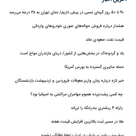
۴۰ تا ۵۰ روز گرمای نسبی در پیش داریم/ دمای تهران به ۳۸ درجه می‌رسد
هشدار درباره فروش حواله‌های صوری خودروهای وارداتی
قیمت نفت صعودی ماند
باد و گردوخاک در بخش‌هایی از کشور/ دریای مازندران مواج است
حمله سایبری گسترده به بورس آمریکا
خبر تازه درباره زمان واریز معوقات فروردین و اردیبهشت بازنشستگان
تامین اجتماعی
چه کسی پشت‌پرده هجوم مهاجران مراکشی به اسپانیا بود؟
زلزله ۴ ریشتری بندرلنگه را لرزاند
طلا در مسیر ثبت بالاترین افزایش قیمت هفته
پیش‌بینی پاییز پر بارش در ایران؛ لطفا غافلگیر نشوید