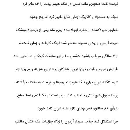
قیمت نفت صعودی ماند؛ تنش در تنگه هرمز برنت را ۸۳ دلار کرد
شوک به مشمولان کالابرگ؛ زمان شارژ تغییر کرد+تاریخ جدید
تصاویر خیره‌کننده از حفره ایجادشده روی ماه پس از برخورد موشک
فالکون ۹
نتیجه آزمون ورودی سمپاد منتشر شد؛ لینک کارنامه و زمان ثبت‌نام
از ۷ سالگی مراقب باشید؛ دشمن خاموش سلامت کودکان شناسایی شد
افزایش نجومی قبض برق؛ این مشترکان بیشترین هزینه را می‌پردازند
شرط ۲گانه ایران برای تنگه هرمز؛ تحریم‌ها و غرامت به معادله برگشتند
پرونده پول‌های نفتی جنجالی شد؛ وزیر نفت در یک‌قدمی استیضاح
با رأی ۸۶ سناتور؛ تحریم‌های تازه علیه ایران کلید خورد
چرا استقلال قید جذب سردار آزمون را زد؟؛ جزئیات یک انتقال منتفی