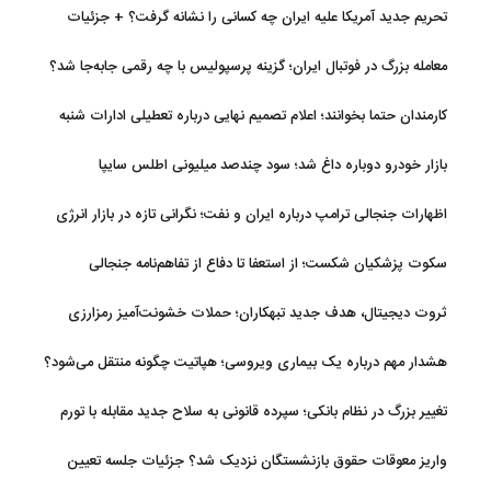
تحریم جدید آمریکا علیه ایران چه کسانی را نشانه گرفت؟ + جزئیات
معامله بزرگ در فوتبال ایران؛ گزینه پرسپولیس با چه رقمی جابه‌جا شد؟
کارمندان حتما بخوانند؛ اعلام تصمیم نهایی درباره تعطیلی ادارات شنبه
بازار خودرو دوباره داغ شد؛ سود چندصد میلیونی اطلس سایپا
اظهارات جنجالی ترامپ درباره ایران و نفت؛ نگرانی تازه در بازار انرژی
سکوت پزشکیان شکست؛ از استعفا تا دفاع از تفاهم‌نامه جنجالی
ثروت دیجیتال، هدف جدید تبهکاران؛ حملات خشونت‌آمیز رمزارزی
افزایش یافت
هشدار مهم درباره یک بیماری ویروسی؛ هپاتیت چگونه منتقل می‌شود؟
تغییر بزرگ در نظام بانکی؛ سپرده قانونی به سلاح جدید مقابله با تورم
تبدیل شد
واریز معوقات حقوق بازنشستگان نزدیک شد؟ جزئیات جلسه تعیین