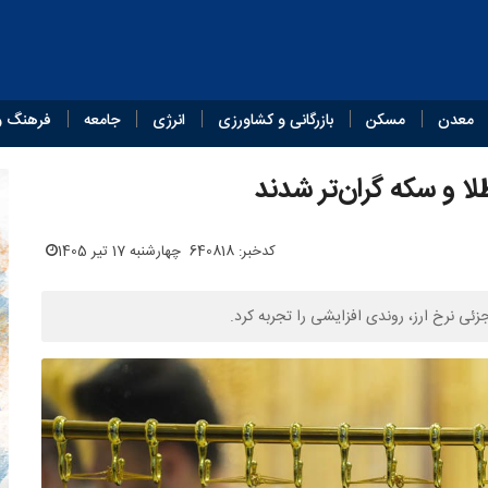
معدن
مسکن
بازرگانی و کشاورزی
انرژی
جامعه
فرهنگ و
لا و سکه گران‌تر شدند
کدخبر: 640818
چهارشنبه 17 تیر 1405