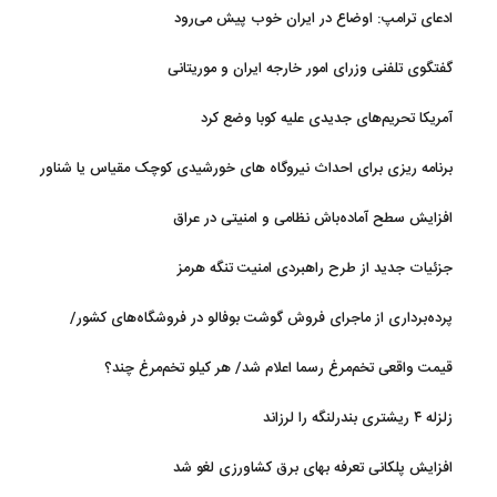
ادعای ترامپ: اوضاع در ایران خوب پیش می‌رود
گفتگوی تلفنی وزرای امور خارجه ایران و موریتانی
آمریکا تحریم‌های جدیدی علیه کوبا وضع کرد
برنامه ریزی برای احداث نیروگاه های خورشیدی کوچک مقیاس یا شناور
روی آب در مازندران
افزایش سطح آماده‌باش نظامی و امنیتی در عراق
جزئیات جدید از طرح راهبردی امنیت تنگه هرمز
پرده‌برداری از ماجرای فروش گوشت بوفالو در فروشگاه‌های کشور/
گوشت بوفالو از کجا وارد می‌شود؟/ هر کیلو بوفالو با چه قیمتی به فروش
قیمت واقعی تخم‌مرغ رسما اعلام شد/ هر کیلو تخم‌مرغ چند؟
می‌رود؟
زلزله ۴ ریشتری بندرلنگه را لرزاند
افزایش پلکانی تعرفه بهای برق کشاورزی لغو شد