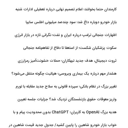
کارمندان حتما بخوانند؛ اعلام تصمیم نهایی درباره تعطیلی ادارات شنبه
بازار خودرو دوباره داغ شد؛ سود چندصد میلیونی اطلس سایپا
اظهارات جنجالی ترامپ درباره ایران و نفت؛ نگرانی تازه در بازار انرژی
سکوت پزشکیان شکست؛ از استعفا تا دفاع از تفاهم‌نامه جنجالی
ثروت دیجیتال، هدف جدید تبهکاران؛ حملات خشونت‌آمیز رمزارزی
افزایش یافت
هشدار مهم درباره یک بیماری ویروسی؛ هپاتیت چگونه منتقل می‌شود؟
تغییر بزرگ در نظام بانکی؛ سپرده قانونی به سلاح جدید مقابله با تورم
تبدیل شد
واریز معوقات حقوق بازنشستگان نزدیک شد؟ جزئیات جلسه تعیین
تکلیف مطالبات
هدیه بزرگ OpenAI به کاربران؛ ChatGPT بدون محدودیت پیام و با
مدل جدید می‌آید
خواب بازار خودرو شاهین را پایین کشید/ جدول جدید قیمت شاهین در