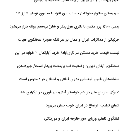
تغییر بزرگ در ChatGPT / چت متنی نامحدود و رایگان
سرپرستان خانوار بخوانند/ حساب این افراد ۴ میلیون تومان شارژ شد
ردمی K100 پرو مکس با باتری غول‌پیکر و شارژ بی‌سیم روانه بازار می‌شود
جزئیاتی از مذاکرات ایران و عمان بر سر تنگه هرمز/ سخنگوی هیات
رئیسه مجلس: بیانیه‌ای شامل تصحیح مسیر تردد دریایی در تنگه، در
لیست قیمت خرید مسکن در نازی‌آباد/ خرید آپارتمان ۲ خوابه در این
آستانه نهایی شدن است
منطقه چقدر سرمایه نیاز دارد؟ + جدول مردادماه ۱۴۰۵
سخنگوی آبفای تهران: وضعیت آب پایتخت پایدار است/ جیره‌بندی
نداریم
سامانه‌های تامین اجتماعی بدون قطعی و اختلال در دسترس است
دبیرکل سازمان ملل باز هم خواستار آتش‌بس فوری در اوکراین شد
ادعای ترامپ: اوضاع در ایران خوب پیش می‌رود
گفتگوی تلفنی وزرای امور خارجه ایران و موریتانی