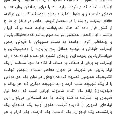
سرمایه‌ای، کشور و حاکمیت نه‌تنها نیازی به سرکوب و سانسور
اینترنت ندارد که بی‌تردید باید راه را برای رساندن روایت‌ها و
صدای ملت، باز و هموار نماید.» به‌باور امضاکنندگان این بیانیه،
«قطع اینترنت روایت را در انحصار گروهی خاص در داخل و خارج
از کشور قرار داده که هرگز نمی‌توانند برآیند ملت بزرگ ایران
باشند.» این انجمن همچنین در بند سوم بیانیه خود «طبقاتی‌کردن
و چندقطبی کردن جامعه به دست مسوولان با فروش رسمی
اینترنت طبقاتی با قیمت حداقل پنج برابری» را «عجیب‌ترین و
غیرانسانی‌ترین پدیده این روزهای کشور» خوانده و آورده‌اند: «ارائه
اینترنت به برخی از طبقات و اصناف از نگاه ما سوءاستفاده از یک
نیاز بدیهی هر شهروند در جهان معاصر است.» انجمن تجارت
الکترونیک همچنین تصریح کردند: «چطور می‌توان یک حق بدیهی
را از یک شهروند سلب کرده و به شهروند دیگری (به هر بهانه و
طبقه‌بندی) ارائه داد. کدام شهروند ایرانی است که ده‌ها نیاز
ضروری به اینترنت نداشته باشد. با چه استدلالی می‌توان این
نیازهای ضروری را نادیده گرفت، حقوق اولیه یک خانه‌دار، یک
بازنشسته، یک نوجوان، یک کاسب، یک کارمند، یک کارگر و هر