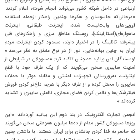
نوع نفوذ یا حمله‌ سایبری در سطوح بالا به راحتی و ازطریق یک پل
ارتباطی در داخل شبکه کشور می‌تواند انجام شود»، اعلام کردند:
«درحالی‌که جاسوسان و هکرها چندین راهکار ازجمله استفاده
آی‌پی‌های وایت‌لیست شده، اینترنت طبقاتی، اینترنت
ماهواره‌ای(استارلینک)، رومینگ مناطق مرزی و راهکارهای فنی
پیشرفته تانلینگ را در اختیار دارند، مسدود کردن اینترنت مردم
ایران به چنین بهانه‌هایی، دور از هر نوع منطق به نظر می‌سد.»
نویسندگان این بیانیه همچنین تاکید کرد: «مسوولان در شرایطی از
امنیت سایبری سخن می‌گویند که از یک طرف خود با قطع
اینترنت، به‌روزرسانی تجهیزات امنیتی و مقابله موثر با حملات
سایبری را مختل کرده و از طرف دیگر با هرچه داغ‌تر کردن فروش
فیلترشکن‌ها و ناامن کردن فضای مجازی، ناامنی سایبری را تشدید
کرده‌اند.»
انجمن تجارت الکترونیک در بند دوم این بیانیه آورده‌اند: «این
روزها مسوولان کشور مدام از ده‌ها میلیون‌ هموطنی سخن می‌گویند
که حاضر به فدا کردن جانشان برای ایران هستند. با داشتن چنین