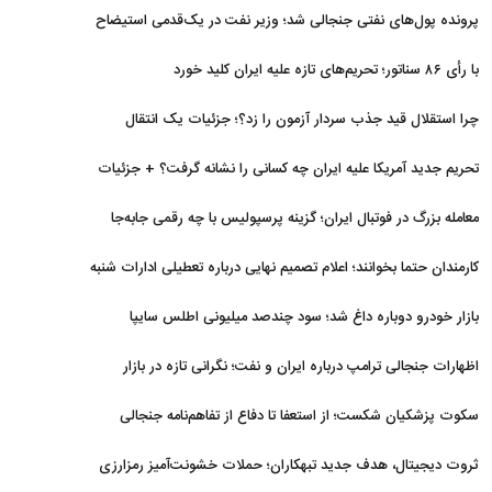
برگشتند
پرونده پول‌های نفتی جنجالی شد؛ وزیر نفت در یک‌قدمی استیضاح
با رأی ۸۶ سناتور؛ تحریم‌های تازه علیه ایران کلید خورد
چرا استقلال قید جذب سردار آزمون را زد؟؛ جزئیات یک انتقال
منتفی
تحریم جدید آمریکا علیه ایران چه کسانی را نشانه گرفت؟ + جزئیات
معامله بزرگ در فوتبال ایران؛ گزینه پرسپولیس با چه رقمی جابه‌جا
شد؟
کارمندان حتما بخوانند؛ اعلام تصمیم نهایی درباره تعطیلی ادارات شنبه
بازار خودرو دوباره داغ شد؛ سود چندصد میلیونی اطلس سایپا
اظهارات جنجالی ترامپ درباره ایران و نفت؛ نگرانی تازه در بازار
انرژی
سکوت پزشکیان شکست؛ از استعفا تا دفاع از تفاهم‌نامه جنجالی
ثروت دیجیتال، هدف جدید تبهکاران؛ حملات خشونت‌آمیز رمزارزی