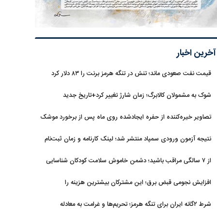
آخرین اخبار
قیمت نفت صعودی ماند؛ تنش در تنگه هرمز برنت را ۸۳ دلار کرد
شوک به مشمولان کالابرگ؛ زمان شارژ تغییر کرد+تاریخ جدید
تصاویر خیره‌کننده از حفره ایجادشده روی ماه پس از برخورد موشک
فالکون ۹
نتیجه آزمون ورودی سمپاد منتشر شد؛ لینک کارنامه و زمان ثبت‌نام
از ۷ سالگی مراقب باشید؛ دشمن خاموش سلامت کودکان شناسایی
شد
افزایش نجومی قبض برق؛ این مشترکان بیشترین هزینه را
می‌پردازند
شرط ۲گانه ایران برای تنگه هرمز؛ تحریم‌ها و غرامت به معادله