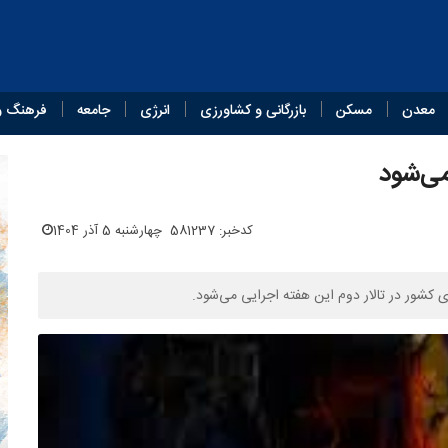
معدن
مسکن
بازرگانی و کشاورزی
انرژی
جامعه
فرهنگ و
می‌شود
کدخبر: 581237
چهارشنبه 5 آذر 1404
 کشور در تالار دوم این هفته اجرایی می‌شود.