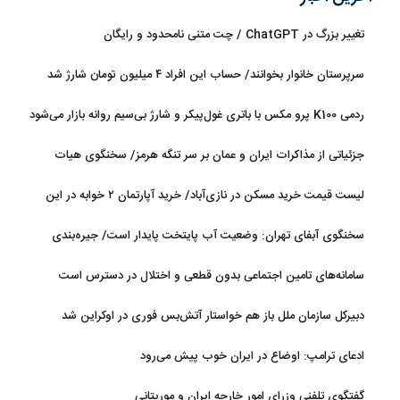
تغییر بزرگ در ChatGPT / چت متنی نامحدود و رایگان
سرپرستان خانوار بخوانند/ حساب این افراد ۴ میلیون تومان شارژ شد
ردمی K100 پرو مکس با باتری غول‌پیکر و شارژ بی‌سیم روانه بازار می‌شود
جزئیاتی از مذاکرات ایران و عمان بر سر تنگه هرمز/ سخنگوی هیات
رئیسه مجلس: بیانیه‌ای شامل تصحیح مسیر تردد دریایی در تنگه، در
لیست قیمت خرید مسکن در نازی‌آباد/ خرید آپارتمان ۲ خوابه در این
آستانه نهایی شدن است
منطقه چقدر سرمایه نیاز دارد؟ + جدول مردادماه ۱۴۰۵
سخنگوی آبفای تهران: وضعیت آب پایتخت پایدار است/ جیره‌بندی
نداریم
سامانه‌های تامین اجتماعی بدون قطعی و اختلال در دسترس است
دبیرکل سازمان ملل باز هم خواستار آتش‌بس فوری در اوکراین شد
ادعای ترامپ: اوضاع در ایران خوب پیش می‌رود
گفتگوی تلفنی وزرای امور خارجه ایران و موریتانی