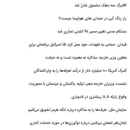
کالابرگ سه دهک مشمول شارژ شد
راز رنگ آبی در صندلی های هواپیما چیست؟
سنتکام مدعی تغییر مسیر ۴۸ کشتی تجاری شد
فیدان: حماس به تعهدات خود عمل کرد، امّا اسرائیل برنامه‌ای برای
صلح ندارد
معاون وزیر خارجه: مذاکره نه معجزه است و نه خیانت
گمرک آمریکا ۱۰۰ میلیارد دلار از درآمد تعرفه‌ها را به واردکنندگان
بازگرداند
نشست وزیران خارجه مصر، ترکیه، پاکستان و عربستان با محوریت
تحولات منطقه
وقوع زلزله ۵.۵ ریشتری در اندونزی
سازمان ملل: طرف‌ها را به مذاکره درباره تنگه هرمز تشویق می‌کنیم
تبادل‌نظر اعضای بریکس درباره نوآوری‌ها در حوزه خدمات آماری