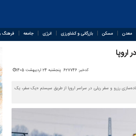
معدن
مسکن
بازرگانی و کشاورزی
انرژی
جامعه
فرهنگ و
 اروپا
کدخبر: 627746
پنجشنبه 24 اردیبهشت 1405
از برنامه‌هایی برای ساده‌سازی رزرو و سفر ریلی در سراسر اروپا از طریق سیستم «یک سفر، یک