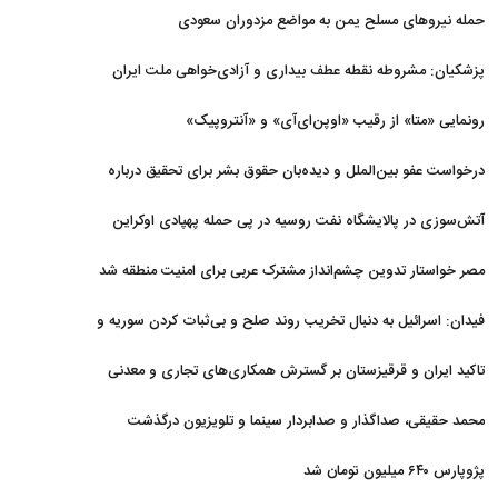
حمله نیروهای مسلح یمن به مواضع مزدوران سعودی
پزشکیان: مشروطه نقطه عطف بیداری و آزادی‌خواهی ملت ایران
بود
رونمایی «متا» از رقیب «اوپن‌ای‌آی» و «آنتروپیک»
درخواست عفو بین‌الملل و دیده‌بان حقوق بشر برای تحقیق درباره
حمله به خبرنگاران در لبنان
آتش‌سوزی در پالایشگاه نفت روسیه در پی حمله پهپادی اوکراین
مصر خواستار تدوین چشم‌انداز مشترک عربی برای امنیت منطقه شد
فیدان: اسرائیل به دنبال تخریب روند صلح و بی‌ثبات کردن سوریه و
غزه است
تاکید ایران و قرقیزستان بر گسترش همکاری‌های تجاری و معدنی
محمد حقیقی، صداگذار و صدابردار سینما و تلویزیون درگذشت
پژوپارس ۶۴۰ میلیون تومان شد