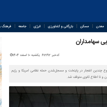
معدن
مسکن
بازرگانی و کشاورزی
انرژی
جامعه
فرهنگ و
ی سهامداران
کدخبر: 612192
یکشنبه 10 اسفند 1404
وع چندین انفجار در پایتخت و مسجل‌شدن حمله نظامی امریکا و رژیم
ان و تا اطلاع ثانوی متوقف شد.