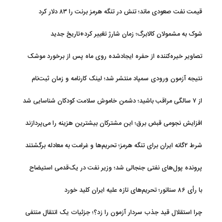
قیمت نفت صعودی ماند؛ تنش در تنگه هرمز برنت را ۸۳ دلار کرد
شوک به مشمولان کالابرگ؛ زمان شارژ تغییر کرد+تاریخ جدید
تصاویر خیره‌کننده از حفره ایجادشده روی ماه پس از برخورد موشک
فالکون ۹
نتیجه آزمون ورودی سمپاد منتشر شد؛ لینک کارنامه و زمان ثبت‌نام
از ۷ سالگی مراقب باشید؛ دشمن خاموش سلامت کودکان شناسایی شد
افزایش نجومی قبض برق؛ این مشترکان بیشترین هزینه را می‌پردازند
شرط ۲گانه ایران برای تنگه هرمز؛ تحریم‌ها و غرامت به معادله برگشتند
پرونده پول‌های نفتی جنجالی شد؛ وزیر نفت در یک‌قدمی استیضاح
با رأی ۸۶ سناتور؛ تحریم‌های تازه علیه ایران کلید خورد
چرا استقلال قید جذب سردار آزمون را زد؟؛ جزئیات یک انتقال منتفی