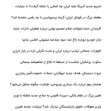
تحریم جدید آمریکا علیه ایران چه کسانی را نشانه گرفت؟ + جزئیات
معامله بزرگ در فوتبال ایران؛ گزینه پرسپولیس با چه رقمی جابه‌جا شد؟
کارمندان حتما بخوانند؛ اعلام تصمیم نهایی درباره تعطیلی ادارات شنبه
بازار خودرو دوباره داغ شد؛ سود چندصد میلیونی اطلس سایپا
اظهارات جنجالی ترامپ درباره ایران و نفت؛ نگرانی تازه در بازار انرژی
سکوت پزشکیان شکست؛ از استعفا تا دفاع از تفاهم‌نامه جنجالی
ثروت دیجیتال، هدف جدید تبهکاران؛ حملات خشونت‌آمیز رمزارزی
افزایش یافت
هشدار مهم درباره یک بیماری ویروسی؛ هپاتیت چگونه منتقل می‌شود؟
تغییر بزرگ در نظام بانکی؛ سپرده قانونی به سلاح جدید مقابله با تورم
تبدیل شد
واریز معوقات حقوق بازنشستگان نزدیک شد؟ جزئیات جلسه تعیین