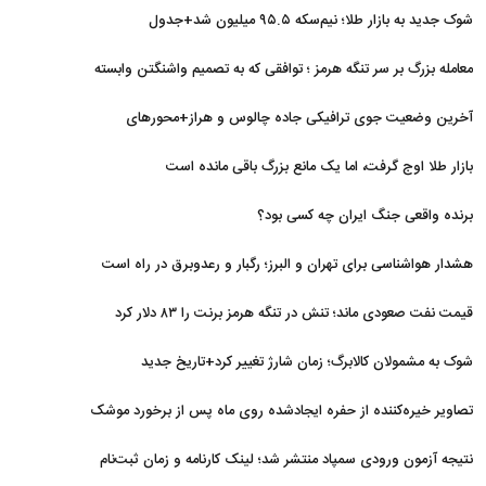
شوک جدید به بازار طلا؛ نیم‌سکه ۹۵.۵ میلیون شد+جدول
معامله بزرگ بر سر تنگه هرمز ؛ توافقی که به تصمیم واشنگتن وابسته
است
آخرین وضعیت جوی ترافیکی جاده چالوس و هراز+محورهای
مسدود
بازار طلا اوج گرفت، اما یک مانع بزرگ باقی مانده است
برنده واقعی جنگ ایران چه کسی بود؟
هشدار هواشناسی برای تهران و البرز؛ رگبار و رعدوبرق در راه است
قیمت نفت صعودی ماند؛ تنش در تنگه هرمز برنت را ۸۳ دلار کرد
شوک به مشمولان کالابرگ؛ زمان شارژ تغییر کرد+تاریخ جدید
تصاویر خیره‌کننده از حفره ایجادشده روی ماه پس از برخورد موشک
فالکون ۹
نتیجه آزمون ورودی سمپاد منتشر شد؛ لینک کارنامه و زمان ثبت‌نام