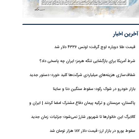
آخرین اخبار
قیمت طلا دوباره اوج گرفت؛ اونس ۴۳۳۶ دلار شد
شرط آمریکا برای بازگشایی تنگه هرمز؛ ایران چه پاسخی داد؟
شفاف‌سازی هزینه‌های میلیاردی شرکت‌ها کلید خورد؛ دستور جدید
سازمان بورس
بازار خودرو در شوک رکود؛ سقوط سنگین دنا و ساینا
پاکستان، عربستان و ترکیه پیمان دفاع مشترک امضا کردند | ایران و
اسرائیل در سایه پیمان جدید منطقه‌ای
کالابرگ این خانوارها تا شهریور شارژ نمی‌شود؛ جزئیات زمان جدید
سقوط یورو در بازار ارز؛ قیمت دلار ۱۸۷ هزار تومان شد