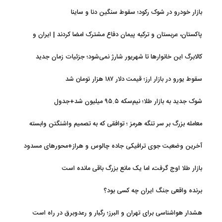
سازمان بورس
بازار خودرو در شوک رکود؛ سقوط سنگین دنا و ساینا
پاکستان، عربستان و ترکیه پیمان دفاع مشترک امضا کردند | ایران و
اسرائیل در سایه پیمان جدید منطقه‌ای
کالابرگ این خانوارها تا شهریور شارژ نمی‌شود؛ جزئیات زمان جدید
سقوط یورو در بازار ارز؛ قیمت دلار ۱۸۷ هزار تومان شد
شوک جدید به بازار طلا؛ نیم‌سکه ۹۵.۵ میلیون شد+جدول
معامله بزرگ بر سر تنگه هرمز ؛ توافقی که به تصمیم واشنگتن وابسته
است
آخرین وضعیت جوی ترافیکی جاده چالوس و هراز+محورهای مسدود
بازار طلا اوج گرفت، اما یک مانع بزرگ باقی مانده است
برنده واقعی جنگ ایران چه کسی بود؟
هشدار هواشناسی برای تهران و البرز؛ رگبار و رعدوبرق در راه است