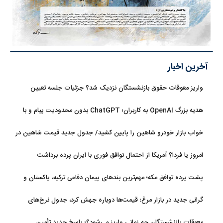
آخرین اخبار
واریز معوقات حقوق بازنشستگان نزدیک شد؟ جزئیات جلسه تعیین
تکلیف مطالبات
هدیه بزرگ OpenAI به کاربران؛ ChatGPT بدون محدودیت پیام و با
مدل جدید می‌آید
خواب بازار خودرو شاهین را پایین کشید/ جدول جدید قیمت شاهین در
مرداد
امروز یا فردا؟ آمریکا از احتمال توافق فوری با ایران پرده برداشت
پشت پرده توافق مکه؛ مهم‌ترین بندهای پیمان دفاعی ترکیه، پاکستان و
عربستان
گرانی جدید در بازار مرغ؛ قیمت‌ها دوباره جهش کرد، جدول نرخ‌های
جدید
معوقات بازنشستگان چه زمانی واریز می‌شود؟؛ پاسخ جدید تأمین