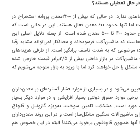
در حال تعطیلی هستند؟
متاسفانه صنعت سنگ در ایران بیمار است و وضعیت مساعدی ندارد. در حالی که بیش از ۲۲۰۰معدن پروانه استخراج در
اختیار دارند و ظرفیت آنها حدود ۳۰‌میلیون تن در سال است اما تنها حدود ۶۰۰ معدن فعال‌ هستند. این در حالی است که
کاهش فعالیت معادن در پنج سال اخیر، باعث بسته شدن حدود ۴۰۰ تا ۵۰۰ معدن شده است. از جمله دلایل اصلی این
که ماشین‌آلات فرسوده‌اند و معدنکار نمی‌تواند مشابه رقبا
کند؛ موضوعی که به شدت تاسف برانگیز است. از طرفی هزینه‌های
نگهداری و تعمیر بسیار افزایش یافته و از طرف دیگر قیمت ماشین‌آلات در بازار داخلی بیش از ۵/‏۲برابر قیمت خارجی شده
شکل را حل خواهند کرد اما با ورود به بازار متوجه می‌شویم که
 می‌شود و در بسیاری از موارد فشار گسترده‌ای بر معدن‌داران
 برخی موارد حقوق دولتی بسیار افزایشی و در موارد دیگر بسیار
 مورد است. مشکلات تامین سوخت، به‌ویژه گازوئیل و قاچاق
 ماشین‌آلات سنگین مشکل‌ساز است و در این روند معدن‌داران
 با آنها همچون قاچاقچی برخورد می‌کنند! البته در این خصوص هم