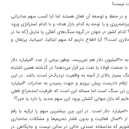
 کسب شده داشته و در حفظ و توسعه آن ‌فعال هستند اما آیا کسب سهم صادراتی
 و برنامه‌ریزی و با توجه به کدام بازار هدف و با کدام استراتژی ورود
یارد دلار برآورد می‌شود!؟ کدام کشور در جهان در گروه سنگ‌های آهکی یا ماربل (که ما در
 نسبی جهانی داریم)، دارای سهم ۴‌میلیارد دلاری است؟! آیا اطلاع داریم که سهم ایتالیا، اسپانیا، پرتغال و
با توجه به اینکه کل صادرات سنگ کشور در تمام‌ تعرفه‌ها به ۳۰۰‌میلیون دلار هم نمی‌رسد، چطور برخی از عدد ۴میلیارد دلار
با صنعت فولاد یا نفت نیز قرار می‌دهند! در گذشته همین اشتباه
یار بالاتر از آنچه به واقعیت نزدیک‌تر است، باشد. در این
خصوص باور دارم که اگر با سیاست‌های اشتباه و اعداد و ارقام نادرست پیش برویم و جهت رسیدن به صادرات ۴‌میلیارد
ش کنیم، نیاز به تولید و استخراج بیش از ۳۰میلیون تن سنگ است اما مساله این است که ظرفیت استخراج فعلی
‌ایم که بازار جهانی کشش ورود این سهم جدید را دارد یا خیر؟!
باید توجه کنیم که کل تجارت جهانی سنگ عددی حدود ۲۰‌میلیارد دلار است. در این بین بیشترین سهم را ترکیه با رقم
۲میلیارد دلار به خود اختصاص داده است. این کشور بعد از ۳۰سال فعالیت و بدون فشار تحریم‌ها و مشکلات ساختاری
ی‌شویم که متاسفانه صندلی خالی در سالن نیست و جایگاهی در