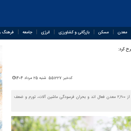
معدن
مسکن
بازرگانی و کشاورزی
انرژی
جامعه
فرهنگ و
ح کرد:
کدخبر: 551227
شنبه 25 مرداد 1404
با وجود ظرفیت عظیم صنعت سنگ ایران، فقط حدود ۶۰۰ معدن از ۲,۲۰۰ معدن فعال اند و بحران فرسودگی ماشین آلات، تورم و ضعف