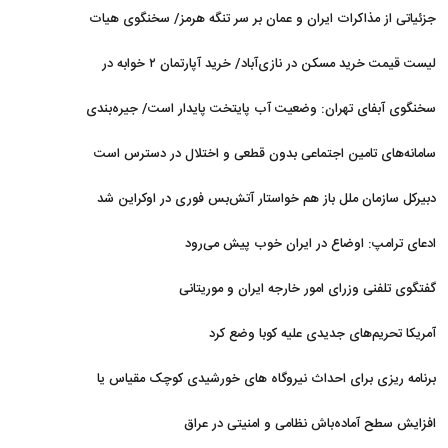
می‌شود
جزئیاتی از مذاکرات ایران و عمان بر سر تنگه هرمز/ سخنگوی هیات
رئیسه مجلس: بیانیه‌ای شامل تصحیح مسیر تردد دریایی در تنگه، در
لیست قیمت خرید مسکن در نازی‌آباد/ خرید آپارتمان ۲ خوابه در
آستانه نهایی شدن است
این منطقه چقدر سرمایه نیاز دارد؟ + جدول مردادماه ۱۴۰۵
سخنگوی آبفای تهران: وضعیت آب پایتخت پایدار است/ جیره‌بندی
نداریم
سامانه‌های تامین اجتماعی بدون قطعی و اختلال در دسترس است
دبیرکل سازمان ملل باز هم خواستار آتش‌بس فوری در اوکراین شد
ادعای ترامپ: اوضاع در ایران خوب پیش می‌رود
گفتگوی تلفنی وزرای امور خارجه ایران و موریتانی
آمریکا تحریم‌های جدیدی علیه کوبا وضع کرد
برنامه ریزی برای احداث نیروگاه های خورشیدی کوچک مقیاس یا
شناور روی آب در مازندران
افزایش سطح آماده‌باش نظامی و امنیتی در عراق