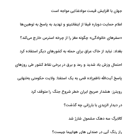
جهان با افزایش قیمت موادغذایی مواجه است
اعلام حمایت دوباره فیفا از اینفانتینو و تهدید به پاسخ به توهین‌ها
«سفرهای خانوادگی» چگونه مغز را از چرخه استرس خارج می‌کند؟
بغداد: نباید از خاک عراق برای حمله به کشورهای دیگر استفاده کرد
احتمال وزش باد شدید و رعد و برق در برخی نقاط کشور طی روزهای
آتی
پاسخ آیت‌الله ناظم‌زاده قمی به یک استفتا: ولایت حکومتی به‌تنهایی
مجوز اخذ وجوهات شرعیه نیست
رویترز: هشدار صریح ایران خطر شروع جنگ را متوقف کرد
در دیدار الزیدی با بارزانی چه گذشت؟
کالابرگ سه دهک مشمول شارژ شد
راز رنگ آبی در صندلی های هواپیما چیست؟