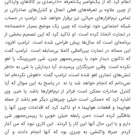
اعلام کرد که از یک‌نوامبر یک‌تعرفه ۱۰۰‌درصدی بر کالاهای وارداتی
از چین علاوه بر تعرفه‌های فعلی اعمال و کنترل‌های صادراتی بر
تمامی نرم‌افزارهای حیاتی نیز برقرار خواهد شد. ترامپ در حساب
شبکه اجتماعی خود نوشت که چین یک موضع بسیار «خصمانه»
در تجارت اتخاذ کرده است. او تاکید کرد که این تصمیم بخشی از
برنامه‌ای است که سال‌ها پیش طراحی شده است. ترامپ افزود:
این مساله در تجارت بین‌المللی کاملا بی‌سابقه است. ترامپ گفت
که تاکنون دیدار خود با رییس‌جمهور چین، شی جین‌پینگ را لغو
نکرده است. وقتی خبرنگاران پرسیدند آیا دیدارش با شی به خاطر
تنش‌های تجاری لغو شده است، ترامپ گفت: «لغوش نکرده‌ام اما
نمی‌دانم که انجام خواهد شد یا نه. در پاسخ به این سوال که آیا
کنترل صادرات ممکن است فراتر از نرم‌افزارها باشد یا خیر، وی
اشاره کرد که «ممکن است خیلی چیزهای دیگر هم باشد از جمله
هواپیما و قطعات هواپیما.» او تاکید کرد که اقدامات چین آنها را
غافلگیر کرده است: «من رابطه خیلی خوبی با رییس‌جمهور شی
دارم و با این حال آنها این کار را کردند. این کاری نبود که من آغاز
کردم. صرفا واکنشی به چیزی بود که آنها انجام دادند و آن