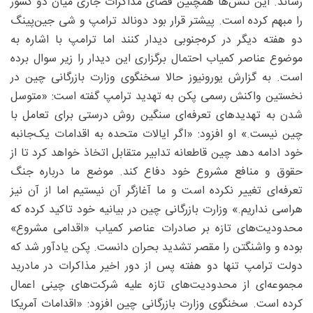
رساند. این تنش‌ها همچنین فضای مذاکرات جاری میان دو کشور
را مبهم‌ کرده است. پیشتر قرار بود دونالد ترامپ و شی جین‌پینگ
دو هفته دیگر در کره‌جنوبی دیدار کنند اما ترامپ با اشاره به
موضوع عناصر کمیاب احتمال برگزاری این دیدار را زیر سوال برده
است. به گزارش یورونیوز حالا سخنگوی وزارت بازرگانی چین در
نخستین واکنش رسمی پکن به تهدید ترامپ گفته است: «متوسل
شدن به تهدیدهای تعرفه‌ای سنگین روش درستی برای تعامل با
چین نیست.» او افزود: «اگر ایالات متحده به اقدامات یک‌جانبه
خود ادامه دهد چین قاطعانه تدابیر متقابل اتخاذ خواهد کرد تا از
حقوق و منافع مشروع خود دفاع کند. موضع ما درباره جنگ
تعرفه‌ای تغییر نکرده است و ما آغازگر آن نیستیم اما از آن نیز
هراسی نداریم.» وزارت بازرگانی چین در بیانیه خود تاکید کرده که
محدودیت‌های تازه بر صادرات عناصر کمیاب «اقدامی مشروع»
بوده و واشنگتن را مقصر تشدید بحران دانست. پکن یادآور شد که
دولت ترامپ تنها دو هفته پس از دور اخیر مذاکرات در مادرید
مجموعه‌ای از محدودیت‌های تازه علیه شرکت‌های چینی اعمال
کرده است. سخنگوی وزارت بازرگانی چین افزود: «اقدامات آمریکا