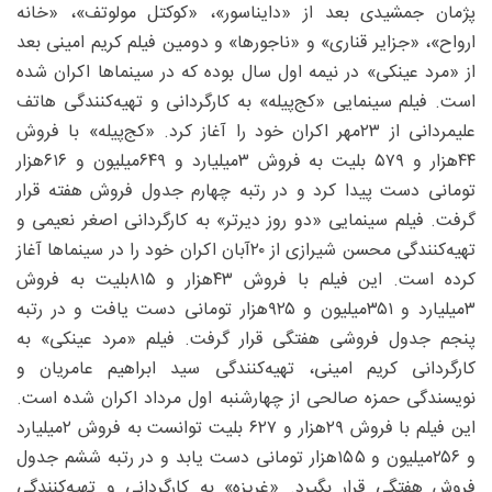
پژمان جمشیدی بعد از «دایناسور»، «کوکتل مولوتف»، «خانه
ارواح»، «جزایر قناری» و «ناجورها» و دومین فیلم کریم امینی بعد
از «مرد عینکی» در نیمه اول سال بوده که در سینماها اکران شده
است. فیلم سینمایی «کج‌پیله» به کارگردانی و تهیه‌کنندگی ‌هاتف
علیمردانی از ۲۳مهر اکران خود را آغاز کرد. «کج‌پیله» با فروش
۴۴‌هزار و ۵۷۹ بلیت به فروش ۳‌میلیارد و ۶۴۹‌میلیون و ۶۱۶‌هزار
تومانی دست پیدا کرد و در رتبه چهارم جدول فروش هفته قرار
گرفت. فیلم سینمایی «دو روز دیرتر» به کارگردانی اصغر نعیمی و
تهیه‌کنندگی محسن شیرازی از ۲۰آبان اکران خود را در سینماها آغاز
کرده است. این فیلم با فروش ۴۳‌هزار و ۸۱۵بلیت به فروش
۳‌میلیارد و ۳۵۱‌میلیون و ۹۲۵‌هزار تومانی دست یافت و در رتبه
پنجم جدول فروشی هفتگی قرار گرفت. فیلم «مرد عینکی» به
کارگردانی کریم امینی، تهیه‌کنندگی سید ابراهیم عامریان و
نویسندگی حمزه صالحی از چهارشنبه اول مرداد اکران شده است.
این فیلم با فروش ۲۹‌هزار و ۶۲۷ بلیت توانست به فروش ۲‌میلیارد
و ۲۵۶‌میلیون و ۱۵۵‌هزار تومانی دست یابد و در رتبه ششم جدول
فروش هفتگی قرار بگیرد. «غریزه» به کارگردانی و تهیه‌کنندگی