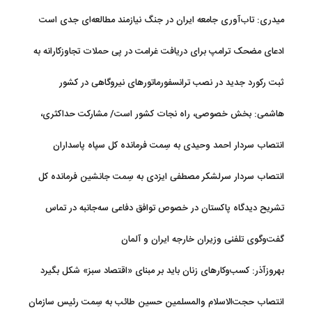
قدردانی دارد
میدری: تاب‌آوری جامعه ایران در جنگ نیازمند مطالعه‌ای جدی است
ادعای مضحک ترامپ برای دریافت غرامت در پی حملات تجاوزکارانه به
ایران!
ثبت رکورد جدید در نصب ترانسفورماتورهای نیروگاهی در کشور
هاشمی: بخش خصوصی، راه نجات کشور است/ مشارکت حداکثری،
اولویت ستاد ساماندهی فضای مجازی
انتصاب سردار احمد وحیدی به سِمت فرمانده کل سپاه پاسداران
انتصاب سردار سرلشکر مصطفی ایزدی به سِمت جانشین فرمانده کل
سپاه پاسداران
تشریح دیدگاه پاکستان در خصوص توافق دفاعی سه‌جانبه در تماس
اسحاق دار با عراقچی
گفت‌وگوی تلفنی وزیران خارجه ایران و آلمان
بهروزآذر: کسب‌وکارهای زنان باید بر مبنای «اقتصاد سبز» شکل بگیرد
انتصاب حجت‌الاسلام ‌والمسلمین حسین طائب به سِمت رئیس سازمان