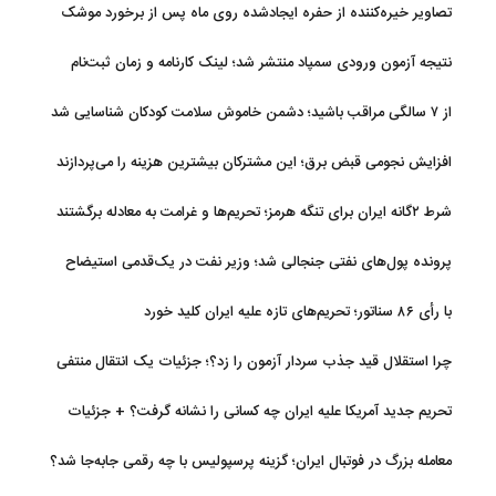
تصاویر خیره‌کننده از حفره ایجادشده روی ماه پس از برخورد موشک
فالکون ۹
نتیجه آزمون ورودی سمپاد منتشر شد؛ لینک کارنامه و زمان ثبت‌نام
از ۷ سالگی مراقب باشید؛ دشمن خاموش سلامت کودکان شناسایی شد
افزایش نجومی قبض برق؛ این مشترکان بیشترین هزینه را می‌پردازند
شرط ۲گانه ایران برای تنگه هرمز؛ تحریم‌ها و غرامت به معادله برگشتند
پرونده پول‌های نفتی جنجالی شد؛ وزیر نفت در یک‌قدمی استیضاح
با رأی ۸۶ سناتور؛ تحریم‌های تازه علیه ایران کلید خورد
چرا استقلال قید جذب سردار آزمون را زد؟؛ جزئیات یک انتقال منتفی
تحریم جدید آمریکا علیه ایران چه کسانی را نشانه گرفت؟ + جزئیات
معامله بزرگ در فوتبال ایران؛ گزینه پرسپولیس با چه رقمی جابه‌جا شد؟