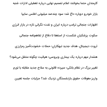
کارمندان حتما بخوانند؛ اعلام تصمیم نهایی درباره تعطیلی ادارات شنبه
بازار خودرو دوباره داغ شد؛ سود چندصد میلیونی اطلس سایپا
اظهارات جنجالی ترامپ درباره ایران و نفت؛ نگرانی تازه در بازار انرژی
سکوت پزشکیان شکست؛ از استعفا تا دفاع از تفاهم‌نامه جنجالی
ثروت دیجیتال، هدف جدید تبهکاران؛ حملات خشونت‌آمیز رمزارزی
افزایش یافت
هشدار مهم درباره یک بیماری ویروسی؛ هپاتیت چگونه منتقل می‌شود؟
تغییر بزرگ در نظام بانکی؛ سپرده قانونی به سلاح جدید مقابله با تورم
تبدیل شد
واریز معوقات حقوق بازنشستگان نزدیک شد؟ جزئیات جلسه تعیین
تکلیف مطالبات