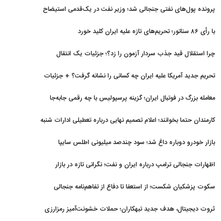
برگشتند
پرونده پول‌های نفتی جنجالی شد؛ وزیر نفت در یک‌قدمی استیضاح
با رأی ۸۶ سناتور؛ تحریم‌های تازه علیه ایران کلید خورد
چرا استقلال قید جذب سردار آزمون را زد؟؛ جزئیات یک انتقال
منتفی
تحریم جدید آمریکا علیه ایران چه کسانی را نشانه گرفت؟ + جزئیات
معامله بزرگ در فوتبال ایران؛ گزینه پرسپولیس با چه رقمی جابه‌جا
شد؟
کارمندان حتما بخوانند؛ اعلام تصمیم نهایی درباره تعطیلی ادارات شنبه
بازار خودرو دوباره داغ شد؛ سود چندصد میلیونی اطلس سایپا
اظهارات جنجالی ترامپ درباره ایران و نفت؛ نگرانی تازه در بازار
انرژی
سکوت پزشکیان شکست؛ از استعفا تا دفاع از تفاهم‌نامه جنجالی
ثروت دیجیتال، هدف جدید تبهکاران؛ حملات خشونت‌آمیز رمزارزی