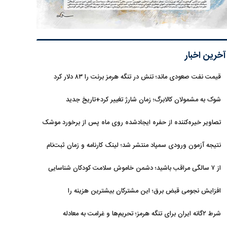
آخرین اخبار
قیمت نفت صعودی ماند؛ تنش در تنگه هرمز برنت را ۸۳ دلار کرد
شوک به مشمولان کالابرگ؛ زمان شارژ تغییر کرد+تاریخ جدید
تصاویر خیره‌کننده از حفره ایجادشده روی ماه پس از برخورد موشک
فالکون ۹
نتیجه آزمون ورودی سمپاد منتشر شد؛ لینک کارنامه و زمان ثبت‌نام
از ۷ سالگی مراقب باشید؛ دشمن خاموش سلامت کودکان شناسایی
شد
افزایش نجومی قبض برق؛ این مشترکان بیشترین هزینه را
می‌پردازند
شرط ۲گانه ایران برای تنگه هرمز؛ تحریم‌ها و غرامت به معادله