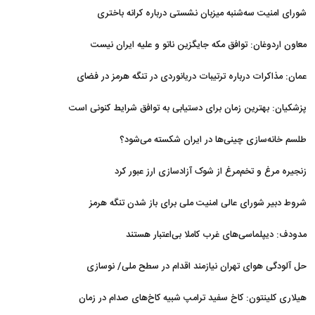
شورای امنیت سه‌شنبه میزبان نشستی درباره کرانه باختری
معاون اردوغان: توافق مکه جایگزین ناتو و علیه ایران نیست
عمان: مذاکرات درباره ترتیبات دریانوردی در تنگه هرمز در فضای
مثبت جریان دارد
پزشکیان‌: بهترین زمان برای دستیابی به توافق شرایط کنونی است
طلسم خانه‌سازی چینی‌ها در ایران شکسته می‌شود؟
زنجیره مرغ و تخم‌مرغ از شوک آزادسازی ارز عبور کرد
شروط دبیر شورای عالی امنیت ملی برای باز شدن تنگه هرمز
مدودف: دیپلماسی‌های غرب کاملا بی‌اعتبار هستند
حل آلودگی هوای تهران نیازمند اقدام در سطح ملی/ نوسازی
حمل‌ونقل و کنترل بارگذاری‌هادراولویت
هیلاری کلینتون: کاخ سفید ترامپ شبیه کاخ‌های صدام در زمان