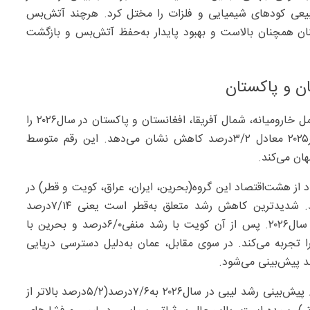
طبیعی کودهای شیمیایی و فلزات را مختل کرد. هرچند آتش‌بس
‌اطمینان همچنان بالاست و بهبود پایدار به‌حفظ آتش‌بس و بازگشت
ان و پاکستان
در همین راستا صندوق بین‌المللی پول رشد منطقه مناپ شامل خارومیانه، شمال آفریقا، افغانستان و پاکستان در سال۲۰۲۶ را
تنها ۴/۱‌درصد پیش‌بینی کرده که نسبت‌به ‌پیش‌بینی اکتبر۲۰۲۵ معادل ۳/۲‌درصد کاهش نشان می‌دهد. این رقم متوسط
ان می‌کند.
د از هشت‌اقتصاد این گروه(بحرین، ایران، عراق، کویت و قطر) در
سال۲۰۲۶ دچار انقباض تولید ناخالص داخلی خواهند شد. شدیدترین کاهش رشد متعلق به‌قطر است یعنی ۷/۱۴‌درصد
نسبت‌به ‌پیش‌بینی اکتبر۲۰۲۵ و رشد منفی ۶/۸‌درصدی در سال۲۰۲۶. پس از آن کویت با رشد منفی۶/۰‌درصد و بحرین با
رار دارند. عراق نیز رشد منفی۸/۶‌درصدی را تجربه می‌کند. در سوی مقابل، عمان به‌دلیل دسترسی دریایی
علاوه‌براین لیبی و الجزایر از افزایش قیمت نفت سود بردند. پیش‌بینی رشد لیبی در سال۲۰۲۶ به‌۷/۶‌درصد(۵/۲‌درصد بالاتر از