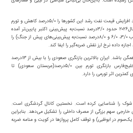
و رشد الجزایر به‌۸/۳‌درصد (۹/۰‌درصد بالاتر) رسیده است. بااین‌حال بی‌ثباتی سیاسی در لیبی و فشارهای
درخصوص کشورهای وارد‌کننده نفت از این مناطق هر ۱۰‌درصد افزایش قیمت نفت رشد این کشورها را ۵/۰‌درصد کاهش و تورم
را یک‌‌درصد افزایش می‌دهد. رشد گروه واردکنندگان در سال۲۰۲۶ حدود ۳/۰‌درصد نسبت‌به ‌پیش‌بینی اکتبر پایین‌تر آمده
است. مصر، پاکستان و تونس بیشترین کاهش رشد(به‌ترتیب ۳/۰، ۶/۰ و ۸/۰‌درصد نسبت‌به ‌پیش‌بینی‌های پیش از جنگ) را
انتظار می‌رود تورم در منطقه نیز افزایش یابد اما به‌شدت ناهمگن باشد. ایران بالاترین بازنگری صعودی را با بیش از ۱۳‌درصد
نقطه‌ای تجربه می‌کند. در کشورهای شورای همکاری خلیج‌فارس بازنگری تورم بین ۵/۰‌درصد(عربستان سعودی) تا
قال شوک را شناسایی کرده است. نخستین کانال گردشگری است.
ن خارجی سهم بزرگی از مصرف داخلی را تشکیل می‌دهد. بنابراین
رصد در دوحه، ۶۷‌درصد در دبی و یک‌سوم در ابوظبی) و توقف کامل پروازها در کویت و منامه ضربه