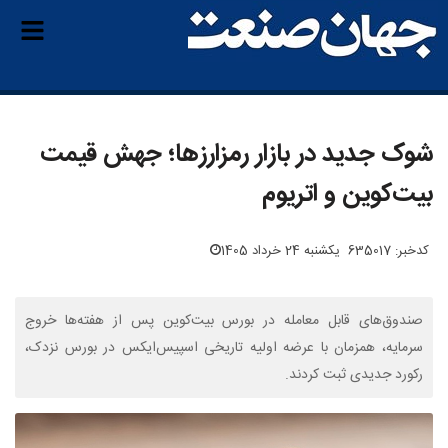
شوک جدید در بازار رمزارزها؛ جهش قیمت
بیت‌کوین و اتریوم
کدخبر: 635017
یکشنبه 24 خرداد 1405
صندوق‌های قابل معامله در بورس بیت‌کوین پس از هفته‌ها خروج
سرمایه، همزمان با عرضه اولیه تاریخی اسپیس‌ایکس در بورس نزدک،
رکورد جدیدی ثبت کردند.