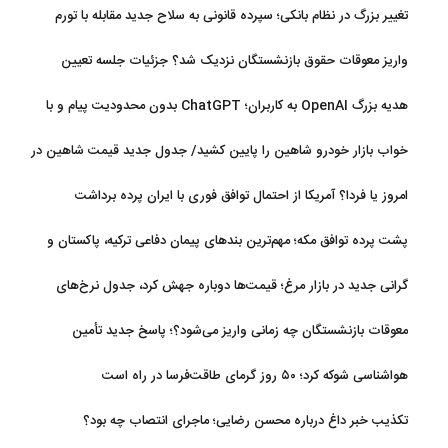
تغییر بزرگ در نظام بانکی؛ سپرده قانونی به سلاح جدید مقابله با تورم
تبدیل شد
واریز معوقات حقوق بازنشستگان نزدیک شد؟ جزئیات جلسه تعیین
تکلیف مطالبات
هدیه بزرگ OpenAI به کاربران؛ ChatGPT بدون محدودیت پیام و با
مدل جدید می‌آید
خواب بازار خودرو شاهین را پایین کشید/ جدول جدید قیمت شاهین در
مرداد
امروز یا فردا؟ آمریکا از احتمال توافق فوری با ایران پرده برداشت
پشت پرده توافق مکه؛ مهم‌ترین بندهای پیمان دفاعی ترکیه، پاکستان و
عربستان
گرانی جدید در بازار مرغ؛ قیمت‌ها دوباره جهش کرد، جدول نرخ‌های
جدید
معوقات بازنشستگان چه زمانی واریز می‌شود؟؛ پاسخ جدید تأمین
اجتماعی
هواشناسی شوکه کرد؛ ۵۰ روز گرمای طاقت‌فرسا در راه است
تکذیب خبر داغ درباره محسن رضایی؛ ماجرای انتصاب چه بود؟