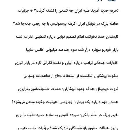
تحریم جدید آمریکا علیه ایران چه کسانی را نشانه گرفت؟ + جزئیات
معامله بزرگ در فوتبال ایران؛ گزینه پرسپولیس با چه رقمی جابه‌جا شد؟
کارمندان حتما بخوانند؛ اعلام تصمیم نهایی درباره تعطیلی ادارات شنبه
بازار خودرو دوباره داغ شد؛ سود چندصد میلیونی اطلس سایپا
اظهارات جنجالی ترامپ درباره ایران و نفت؛ نگرانی تازه در بازار انرژی
سکوت پزشکیان شکست؛ از استعفا تا دفاع از تفاهم‌نامه جنجالی
ثروت دیجیتال، هدف جدید تبهکاران؛ حملات خشونت‌آمیز رمزارزی
افزایش یافت
هشدار مهم درباره یک بیماری ویروسی؛ هپاتیت چگونه منتقل می‌شود؟
تغییر بزرگ در نظام بانکی؛ سپرده قانونی به سلاح جدید مقابله با تورم
تبدیل شد
واریز معوقات حقوق بازنشستگان نزدیک شد؟ جزئیات جلسه تعیین