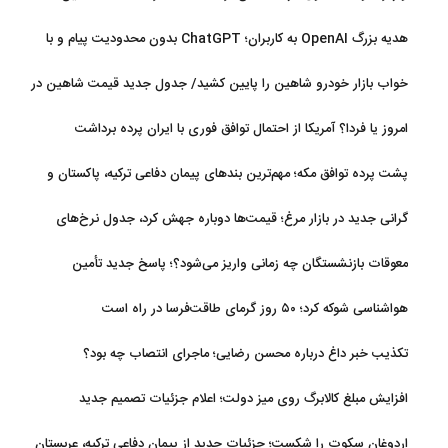
تکلیف مطالبات
هدیه بزرگ OpenAI به کاربران؛ ChatGPT بدون محدودیت پیام و با
مدل جدید می‌آید
خواب بازار خودرو شاهین را پایین کشید/ جدول جدید قیمت شاهین در
مرداد
امروز یا فردا؟ آمریکا از احتمال توافق فوری با ایران پرده برداشت
پشت پرده توافق مکه؛ مهم‌ترین بندهای پیمان دفاعی ترکیه، پاکستان و
عربستان
گرانی جدید در بازار مرغ؛ قیمت‌ها دوباره جهش کرد، جدول نرخ‌های
جدید
معوقات بازنشستگان چه زمانی واریز می‌شود؟؛ پاسخ جدید تأمین
اجتماعی
هواشناسی شوکه کرد؛ ۵۰ روز گرمای طاقت‌فرسا در راه است
تکذیب خبر داغ درباره محسن رضایی؛ ماجرای انتصاب چه بود؟
افزایش مبلغ کالابرگ روی میز دولت؛ اعلام جزئیات تصمیم جدید
اردوغان سکوت را شکست؛ جزئیات جدید از پیمان دفاعی ترکیه، عربستان