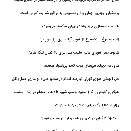
عمان: مذاکرات درباره ترتیبات دریانوردی در تنگه هرمز در فضای مثبت
جریان دارد
پزشکیان‌: بهترین زمان برای دستیابی به توافق شرایط کنونی است
طلسم خانه‌سازی چینی‌ها در ایران شکسته می‌شود؟
زنجیره مرغ و تخم‌مرغ از شوک آزادسازی ارز عبور کرد
شروط دبیر شورای عالی امنیت ملی برای باز شدن تنگه هرمز
مدودف: دیپلماسی‌های غرب کاملا بی‌اعتبار هستند
حل آلودگی هوای تهران نیازمند اقدام در سطح ملی/ نوسازی حمل‌ونقل
و کنترل بارگذاری‌هادراولویت
هیلاری کلینتون: کاخ سفید ترامپ شبیه کاخ‌های صدام در زمان سقوط
است
وزارت دفاع یک بیانیه صادر کرد + جزئیات
دستمزد کارگران در شهریورماه دوباره ترمیم می‌شود؟