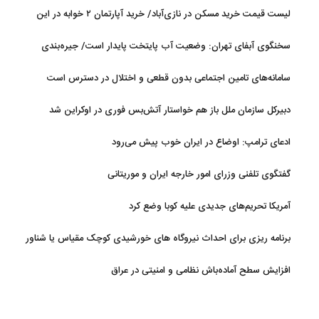
رئیسه مجلس: بیانیه‌ای شامل تصحیح مسیر تردد دریایی در تنگه، در
لیست قیمت خرید مسکن در نازی‌آباد/ خرید آپارتمان ۲ خوابه در این
آستانه نهایی شدن است
منطقه چقدر سرمایه نیاز دارد؟ + جدول مردادماه ۱۴۰۵
سخنگوی آبفای تهران: وضعیت آب پایتخت پایدار است/ جیره‌بندی
نداریم
سامانه‌های تامین اجتماعی بدون قطعی و اختلال در دسترس است
دبیرکل سازمان ملل باز هم خواستار آتش‌بس فوری در اوکراین شد
ادعای ترامپ: اوضاع در ایران خوب پیش می‌رود
گفتگوی تلفنی وزرای امور خارجه ایران و موریتانی
آمریکا تحریم‌های جدیدی علیه کوبا وضع کرد
برنامه ریزی برای احداث نیروگاه های خورشیدی کوچک مقیاس یا شناور
روی آب در مازندران
افزایش سطح آماده‌باش نظامی و امنیتی در عراق