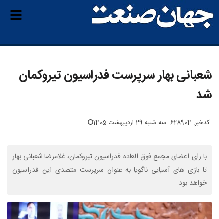
شعبانی بهار سرپرست فدراسیون تیروکمان
شد
کدخبر: 628904
سه شنبه 29 اردیبهشت 1405
با رای اعضای مجمع فوق العاده فدراسیون تیروکمان، غلامرضا شعبانی بهار
تا بازی های آسیایی ناگویا به عنوان سرپرست متصدی این فدراسیون
خواهد بود.