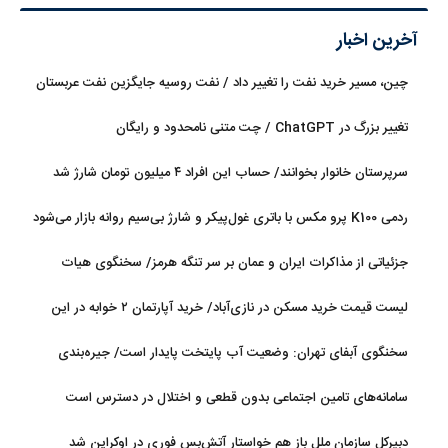
آخرین اخبار
چین، مسیر خرید نفت را تغییر داد / نفت روسیه جایگزین نفت عربستان
شد
تغییر بزرگ در ChatGPT / چت متنی نامحدود و رایگان
سرپرستان خانوار بخوانند/ حساب این افراد ۴ میلیون تومان شارژ شد
ردمی K100 پرو مکس با باتری غول‌پیکر و شارژ بی‌سیم روانه بازار می‌شود
جزئیاتی از مذاکرات ایران و عمان بر سر تنگه هرمز/ سخنگوی هیات
رئیسه مجلس: بیانیه‌ای شامل تصحیح مسیر تردد دریایی در تنگه، در
لیست قیمت خرید مسکن در نازی‌آباد/ خرید آپارتمان ۲ خوابه در این
آستانه نهایی شدن است
منطقه چقدر سرمایه نیاز دارد؟ + جدول مردادماه ۱۴۰۵
سخنگوی آبفای تهران: وضعیت آب پایتخت پایدار است/ جیره‌بندی
نداریم
سامانه‌های تامین اجتماعی بدون قطعی و اختلال در دسترس است
دبیرکل سازمان ملل باز هم خواستار آتش‌بس فوری در اوکراین شد