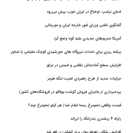
ادعای ترامپ: اوضاع در ایران خوب پیش می‌رود
گفتگوی تلفنی وزرای امور خارجه ایران و موریتانی
آمریکا تحریم‌های جدیدی علیه کوبا وضع کرد
برنامه ریزی برای احداث نیروگاه های خورشیدی کوچک مقیاس یا شناور
روی آب در مازندران
افزایش سطح آماده‌باش نظامی و امنیتی در عراق
جزئیات جدید از طرح راهبردی امنیت تنگه هرمز
پرده‌برداری از ماجرای فروش گوشت بوفالو در فروشگاه‌های کشور/
گوشت بوفالو از کجا وارد می‌شود؟/ هر کیلو بوفالو با چه قیمتی به فروش
قیمت واقعی تخم‌مرغ رسما اعلام شد/ هر کیلو تخم‌مرغ چند؟
می‌رود؟
زلزله ۴ ریشتری بندرلنگه را لرزاند
افزایش پلکانی تعرفه بهای برق کشاورزی لغو شد