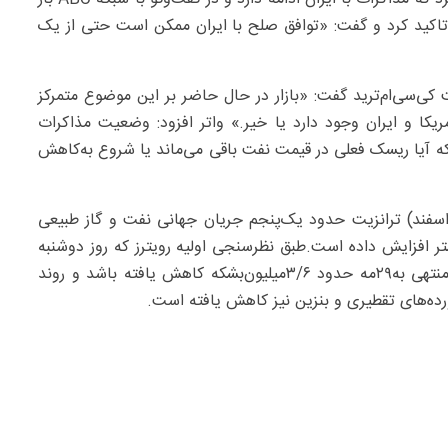
 تاکید کرد و گفت: «توافق صلح با ایران ممکن است حتی از یک
ت کی‌سی‌ام‌ترید گفت: «بازار در حال حاضر بر این موضوع متمرکز
ا و ایران وجود دارد یا خیر.» واتر افزود: وضعیت مذاکرات
که آیا ریسک فعلی در قیمت نفت باقی می‌ماند یا شروع به‌کاهش
ز زمان آغاز تجاوز آمریکایی صهیونی به‌ایران در ۲۸فوریه(۹اسفند) ترانزیت حدود یک‌پنجم جریان جهانی نفت و گاز طبیعی
ختل شده و قیمت‌ها را ۵۰‌درصد یا بیشتر افزایش داده است.طبق نظرسنجی اولیه رویترز که روز دوشنبه
منتشر شد، انتظار می‌رود ذخایر نفت خام آمریکا در هفته منتهی به‌۲۹مه حدود ۶/‏‏۳‌میلیون‌بشکه کاهش یافته باشد و روند
ورده‌های تقطیری و بنزین نیز کاهش یافته است.