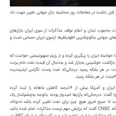
ل داشت در معاملات روز سه‌شنبه بازار جهانی تغییر جهت داد
ات به‌جنوب لبنان و اعلام توقف مذاکرات از سوی ایران بازارهای
دادند که بازارهای جهانی به‌کوچکترین اظهارنظرها ازسوی ایران حساس است و
 خواسته ایران را پیگیری کرده و از رژیم صهیونیستی خواست که
بازگشت خوشبینی به‌بازار شد و به‌دنبال آن قیمت نفت خام برنت
ت معادل ۷۹/‏‏۰‌درصد کاهش یافت و به‌۹۴دلارو۲۳سنت در هر بشکه رسید درحالی‌که نفت وست تگزاس اینترمدیت
هردوشاخص در ماه‌مه به‌دلیل امید به‌توافق صلح میان ایران و آمریکا بیش از ۱۶‌درصد کاهش ماهانه را ثبت کرده
ا گفت: «درحالی‌که بازارها امیدوار بودند باتوجه به‌چشم‌انداز یک
سد تا صبح امروز هیچ چیز برای نفت تغییر کرده باشد.»دونالد
ترامپ، رییس‌جمهور آمریکا روز دوشنبه در مصاحبه‌ای با شبکه CNBC گفت که برایش مهم نیست مذاکرات تمام شده باشد
اما اندکی پس از آن در پستی در شبکه‌های اجتماعی اعلام کرد که مذاکرات با ایران ادامه دارد و در گفت‌وگو با شبکه ABC بار