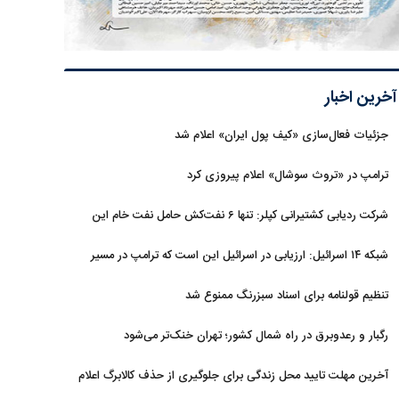
آخرین اخبار
جزئیات فعال‌سازی «کیف پول ایران» اعلام شد
ترامپ در «تروث سوشال» اعلام پیروزی کرد
شرکت ردیابی کشتیرانی کپلر: تنها ۶ نفت‌کش حامل نفت خام این
هفته از تنگه هرمز خارج شدند
شبکه ۱۴ اسرائیل: ارزیابی در اسرائیل این است که ترامپ در مسیر
توافق با ایران قرار دارد
تنظیم قولنامه برای اسناد سبزرنگ ممنوع شد
رگبار و رعدوبرق در راه شمال کشور؛ تهران خنک‌تر می‌شود
آخرین مهلت تایید محل زندگی برای جلوگیری از حذف کالابرگ اعلام