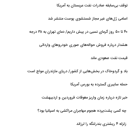
شد
توقف بی‌سابقه صادرات نفت عربستان به آمریکا
اسامی ژل‌های غیر مجاز شستشوی پوست منتشر شد
۴۰ تا ۵۰ روز گرمای نسبی در پیش داریم/ دمای تهران به ۳۸ درجه
می‌رسد
هشدار درباره فروش حواله‌های صوری خودروهای وارداتی
قیمت نفت صعودی ماند
باد و گردوخاک در بخش‌هایی از کشور/ دریای مازندران مواج است
حمله سایبری گسترده به بورس آمریکا
خبر تازه درباره زمان واریز معوقات فروردین و اردیبهشت
بازنشستگان تامین اجتماعی
چه کسی پشت‌پرده هجوم مهاجران مراکشی به اسپانیا بود؟
زلزله ۴ ریشتری بندرلنگه را لرزاند