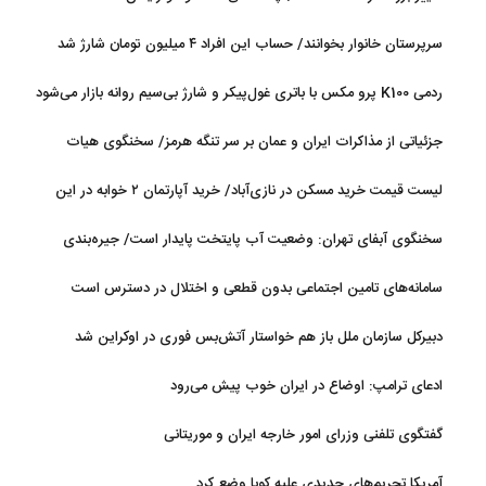
سرپرستان خانوار بخوانند/ حساب این افراد ۴ میلیون تومان شارژ شد
ردمی K100 پرو مکس با باتری غول‌پیکر و شارژ بی‌سیم روانه بازار می‌شود
جزئیاتی از مذاکرات ایران و عمان بر سر تنگه هرمز/ سخنگوی هیات
رئیسه مجلس: بیانیه‌ای شامل تصحیح مسیر تردد دریایی در تنگه، در
لیست قیمت خرید مسکن در نازی‌آباد/ خرید آپارتمان ۲ خوابه در این
آستانه نهایی شدن است
منطقه چقدر سرمایه نیاز دارد؟ + جدول مردادماه ۱۴۰۵
سخنگوی آبفای تهران: وضعیت آب پایتخت پایدار است/ جیره‌بندی
نداریم
سامانه‌های تامین اجتماعی بدون قطعی و اختلال در دسترس است
دبیرکل سازمان ملل باز هم خواستار آتش‌بس فوری در اوکراین شد
ادعای ترامپ: اوضاع در ایران خوب پیش می‌رود
گفتگوی تلفنی وزرای امور خارجه ایران و موریتانی
آمریکا تحریم‌های جدیدی علیه کوبا وضع کرد