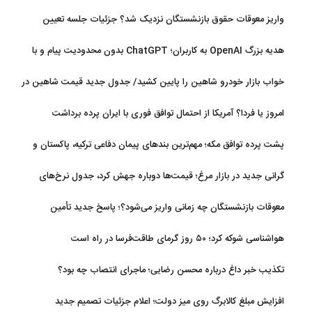
تبدیل شد
واریز معوقات حقوق بازنشستگان نزدیک شد؟ جزئیات جلسه تعیین
تکلیف مطالبات
هدیه بزرگ OpenAI به کاربران؛ ChatGPT بدون محدودیت پیام و با
مدل جدید می‌آید
خواب بازار خودرو شاهین را پایین کشید/ جدول جدید قیمت شاهین در
مرداد
امروز یا فردا؟ آمریکا از احتمال توافق فوری با ایران پرده برداشت
پشت پرده توافق مکه؛ مهم‌ترین بندهای پیمان دفاعی ترکیه، پاکستان و
عربستان
گرانی جدید در بازار مرغ؛ قیمت‌ها دوباره جهش کرد، جدول نرخ‌های
جدید
معوقات بازنشستگان چه زمانی واریز می‌شود؟؛ پاسخ جدید تأمین
اجتماعی
هواشناسی شوکه کرد؛ ۵۰ روز گرمای طاقت‌فرسا در راه است
تکذیب خبر داغ درباره محسن رضایی؛ ماجرای انتصاب چه بود؟
افزایش مبلغ کالابرگ روی میز دولت؛ اعلام جزئیات تصمیم جدید