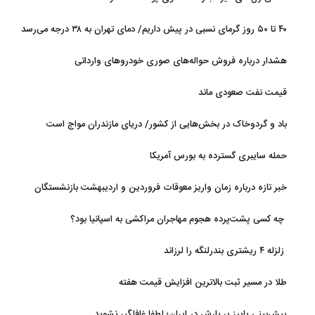
۴۰ تا ۵۰ روز گرمای نسبی در پیش داریم/ دمای تهران به ۳۸ درجه می‌رسد
هشدار درباره فروش حواله‌های صوری خودروهای وارداتی
قیمت نفت صعودی ماند
باد و گردوخاک در بخش‌هایی از کشور/ دریای مازندران مواج است
حمله سایبری گسترده به بورس آمریکا
خبر تازه درباره زمان واریز معوقات فروردین و اردیبهشت بازنشستگان
تامین اجتماعی
چه کسی پشت‌پرده هجوم مهاجران مراکشی به اسپانیا بود؟
زلزله ۴ ریشتری بندرلنگه را لرزاند
طلا در مسیر ثبت بالاترین افزایش قیمت هفته
پیش‌بینی پاییز پر بارش در ایران؛ لطفا غافلگیر نشوید