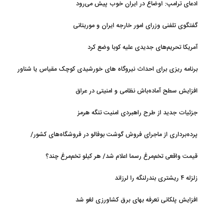
ادعای ترامپ: اوضاع در ایران خوب پیش می‌رود
گفتگوی تلفنی وزرای امور خارجه ایران و موریتانی
آمریکا تحریم‌های جدیدی علیه کوبا وضع کرد
برنامه ریزی برای احداث نیروگاه های خورشیدی کوچک مقیاس یا شناور
روی آب در مازندران
افزایش سطح آماده‌باش نظامی و امنیتی در عراق
جزئیات جدید از طرح راهبردی امنیت تنگه هرمز
پرده‌برداری از ماجرای فروش گوشت بوفالو در فروشگاه‌های کشور/
گوشت بوفالو از کجا وارد می‌شود؟/ هر کیلو بوفالو با چه قیمتی به فروش
قیمت واقعی تخم‌مرغ رسما اعلام شد/ هر کیلو تخم‌مرغ چند؟
می‌رود؟
زلزله ۴ ریشتری بندرلنگه را لرزاند
افزایش پلکانی تعرفه بهای برق کشاورزی لغو شد