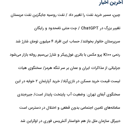
آخرین اخبار
چین، مسیر خرید نفت را تغییر داد / نفت روسیه جایگزین نفت عربستان
شد
تغییر بزرگ در ChatGPT / چت متنی نامحدود و رایگان
سرپرستان خانوار بخوانند/ حساب این افراد ۴ میلیون تومان شارژ شد
ردمی K100 پرو مکس با باتری غول‌پیکر و شارژ بی‌سیم روانه بازار می‌شود
جزئیاتی از مذاکرات ایران و عمان بر سر تنگه هرمز/ سخنگوی هیات
رئیسه مجلس: بیانیه‌ای شامل تصحیح مسیر تردد دریایی در تنگه، در
لیست قیمت خرید مسکن در نازی‌آباد/ خرید آپارتمان ۲ خوابه در این
آستانه نهایی شدن است
منطقه چقدر سرمایه نیاز دارد؟ + جدول مردادماه ۱۴۰۵
سخنگوی آبفای تهران: وضعیت آب پایتخت پایدار است/ جیره‌بندی
نداریم
سامانه‌های تامین اجتماعی بدون قطعی و اختلال در دسترس است
دبیرکل سازمان ملل باز هم خواستار آتش‌بس فوری در اوکراین شد