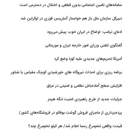
نداریم
سامانه‌های تامین اجتماعی بدون قطعی و اختلال در دسترس است
دبیرکل سازمان ملل باز هم خواستار آتش‌بس فوری در اوکراین شد
ادعای ترامپ: اوضاع در ایران خوب پیش می‌رود
گفتگوی تلفنی وزرای امور خارجه ایران و موریتانی
آمریکا تحریم‌های جدیدی علیه کوبا وضع کرد
برنامه ریزی برای احداث نیروگاه های خورشیدی کوچک مقیاس یا شناور
روی آب در مازندران
افزایش سطح آماده‌باش نظامی و امنیتی در عراق
جزئیات جدید از طرح راهبردی امنیت تنگه هرمز
پرده‌برداری از ماجرای فروش گوشت بوفالو در فروشگاه‌های کشور/
گوشت بوفالو از کجا وارد می‌شود؟/ هر کیلو بوفالو با چه قیمتی به فروش
قیمت واقعی تخم‌مرغ رسما اعلام شد/ هر کیلو تخم‌مرغ چند؟
می‌رود؟