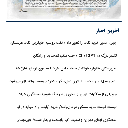
آخرین اخبار
چین، مسیر خرید نفت را تغییر داد / نفت روسیه جایگزین نفت عربستان
شد
تغییر بزرگ در ChatGPT / چت متنی نامحدود و رایگان
سرپرستان خانوار بخوانند/ حساب این افراد ۴ میلیون تومان شارژ شد
ردمی K100 پرو مکس با باتری غول‌پیکر و شارژ بی‌سیم روانه بازار می‌شود
جزئیاتی از مذاکرات ایران و عمان بر سر تنگه هرمز/ سخنگوی هیات
رئیسه مجلس: بیانیه‌ای شامل تصحیح مسیر تردد دریایی در تنگه، در
لیست قیمت خرید مسکن در نازی‌آباد/ خرید آپارتمان ۲ خوابه در این
آستانه نهایی شدن است
منطقه چقدر سرمایه نیاز دارد؟ + جدول مردادماه ۱۴۰۵
سخنگوی آبفای تهران: وضعیت آب پایتخت پایدار است/ جیره‌بندی