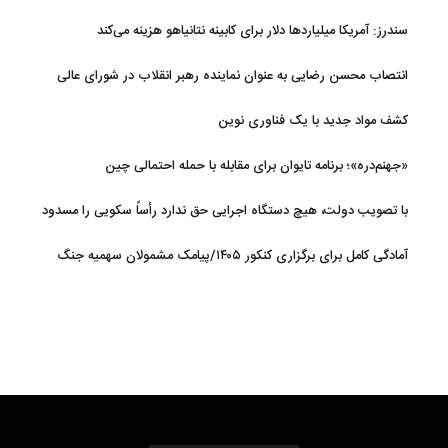
شود
سندرز: آمریکا میلیاردها دلار برای کابینه نتانیاهو هزینه می‌کند
انتصاب محسن رضایی به عنوان نماینده رهبر انقلاب در شورای عالی
امنیت ملی
کشف مواد جدید با یک فناوری نوین
«جهنم‌دره»؛ برنامه تایوان برای مقابله با حمله احتمالی چین
با تصویب دولت، هیچ دستگاه اجرایی حق ندارد رأساً سکویی را مسدود
کند
آمادگی کامل برای برگزاری کنکور ۱۴۰۵/پیامک مشمولان سهمیه جنگ
جعلی است