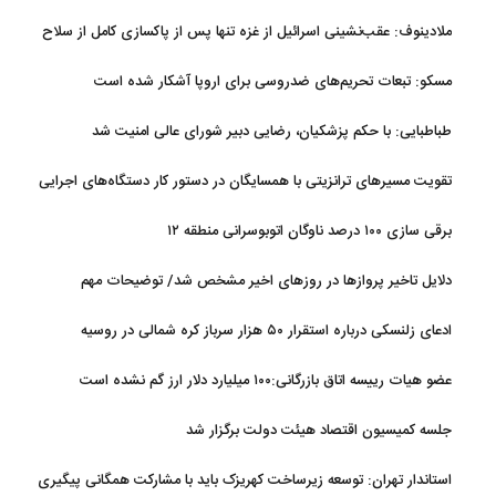
ملادینوف: عقب‌نشینی اسرائیل از غزه تنها پس از پاکسازی کامل از سلاح
و تونل‌ها انجام می‌شود
مسکو: تبعات تحریم‌های ضدروسی برای اروپا آشکار شده است
طباطبایی: با حکم پزشکیان، رضایی دبیر شورای عالی امنیت شد
تقویت مسیرهای ترانزیتی با همسایگان در دستور کار دستگاه‌های اجرایی
کشور
برقی سازی ۱۰۰ درصد ناوگان اتوبوسرانی منطقه ۱۲
دلایل تاخیر پروازها در روزهای اخیر مشخص شد/ توضیحات مهم
هواپیمایی کشوری
ادعای زلنسکی درباره استقرار ۵۰ هزار سرباز کره شمالی در روسیه
عضو هیات رییسه اتاق بازرگانی:۱۰۰ میلیارد دلار ارز گم نشده است
جلسه کمیسیون اقتصاد هیئت دولت برگزار شد
استاندار تهران: توسعه زیرساخت‌ کهریزک باید با مشارکت همگانی پیگیری