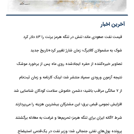
آخرین اخبار
قیمت نفت صعودی ماند؛ تنش در تنگه هرمز برنت را ۸۳ دلار کرد
شوک به مشمولان کالابرگ؛ زمان شارژ تغییر کرد+تاریخ جدید
تصاویر خیره‌کننده از حفره ایجادشده روی ماه پس از برخورد موشک
فالکون ۹
نتیجه آزمون ورودی سمپاد منتشر شد؛ لینک کارنامه و زمان ثبت‌نام
از ۷ سالگی مراقب باشید؛ دشمن خاموش سلامت کودکان شناسایی شد
افزایش نجومی قبض برق؛ این مشترکان بیشترین هزینه را می‌پردازند
شرط ۲گانه ایران برای تنگه هرمز؛ تحریم‌ها و غرامت به معادله برگشتند
پرونده پول‌های نفتی جنجالی شد؛ وزیر نفت در یک‌قدمی استیضاح