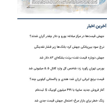
آخرین اخبار
جهش قیمت‌ها در مرکز مبادله؛ یورو و دلار چقدر گران شدند؟
نرخ سود بین‌بانکی جهش کرد؛ بانک‌ها زیر فشار نقدینگی
جهش دوباره قیمت نفت؛ برنت بشکه‌ای ۸۳ دلار شد
بورس تهران رکورد زد؛ شاخص کل وارد کانال ۵.۵ میلیونی شد
قیمت برنج ایرانی ارزان شد؛ هندی و پاکستانی کیلویی چند؟
آغاز فروش جدید سایپا؛ با ۴۹۹ میلیون کوییک S ثبت‌نام
کنید+جزئیات
زنگ خطر برای بازار مرغ؛ احتمال جهش قیمت جدی شد