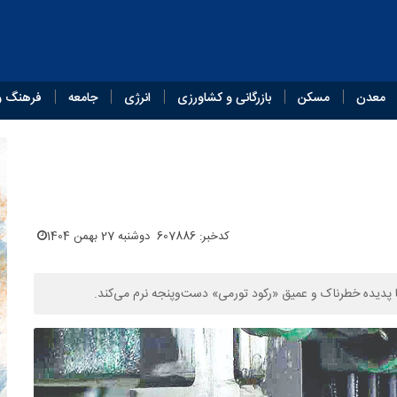
معدن
مسکن
بازرگانی و کشاورزی
انرژی
جامعه
فرهنگ و
کدخبر: 607886
دوشنبه 27 بهمن 1404