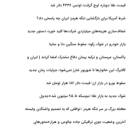
قیمت طلا دوباره اوج گرفت؛ اونس ۴۳۳۶ دلار شد
شرط آمریکا برای بازگشایی تنگه هرمز؛ ایران چه پاسخی داد؟
شفاف‌سازی هزینه‌های میلیاردی شرکت‌ها کلید خورد؛ دستور جدید
سازمان بورس
بازار خودرو در شوک رکود؛ سقوط سنگین دنا و ساینا
پاکستان، عربستان و ترکیه پیمان دفاع مشترک امضا کردند | ایران و
اسرائیل در سایه پیمان جدید منطقه‌ای
کالابرگ این خانوارها تا شهریور شارژ نمی‌شود؛ جزئیات زمان جدید
سقوط یورو در بازار ارز؛ قیمت دلار ۱۸۷ هزار تومان شد
شوک جدید به بازار طلا؛ نیم‌سکه ۹۵.۵ میلیون شد+جدول
معامله بزرگ بر سر تنگه هرمز ؛ توافقی که به تصمیم واشنگتن وابسته
است
آخرین وضعیت جوی ترافیکی جاده چالوس و هراز+محورهای