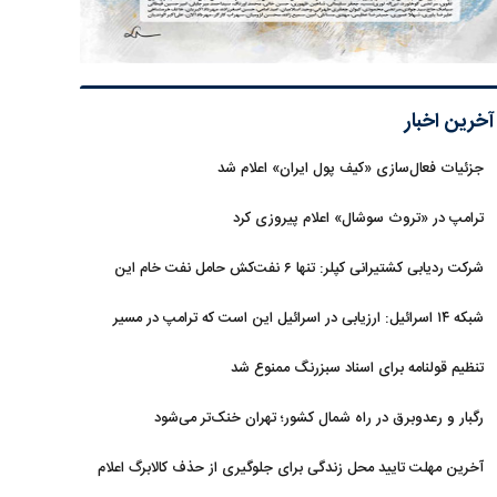
آخرین اخبار
جزئیات فعال‌سازی «کیف پول ایران» اعلام شد
ترامپ در «تروث سوشال» اعلام پیروزی کرد
شرکت ردیابی کشتیرانی کپلر: تنها ۶ نفت‌کش حامل نفت خام این
هفته از تنگه هرمز خارج شدند
شبکه ۱۴ اسرائیل: ارزیابی در اسرائیل این است که ترامپ در مسیر
توافق با ایران قرار دارد
تنظیم قولنامه برای اسناد سبزرنگ ممنوع شد
رگبار و رعدوبرق در راه شمال کشور؛ تهران خنک‌تر می‌شود
آخرین مهلت تایید محل زندگی برای جلوگیری از حذف کالابرگ اعلام