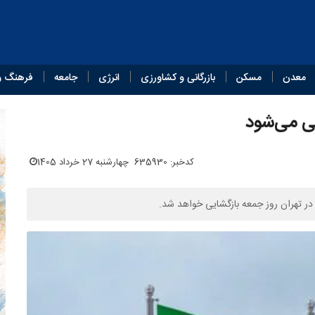
معدن
مسکن
بازرگانی و کشاورزی
انرژی
جامعه
فرهنگ و
یی می‌شود
کدخبر: 635930
چهارشنبه 27 خرداد 1405
ر در تهران روز جمعه بازگشایی خواهد شد.