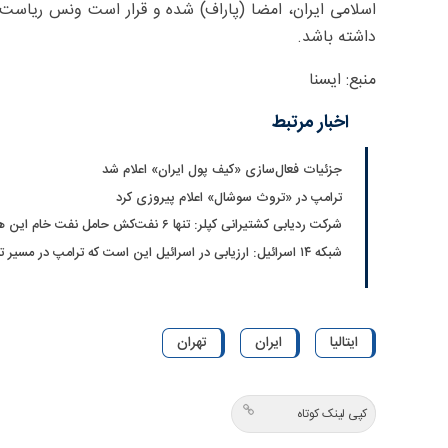
اسلامی ایران، امضا (پاراف) شده و قرار است ونس ریاست 
داشته باشد.
منبع: ایسنا
اخبار مرتبط
جزئیات فعال‌سازی «کیف پول ایران» اعلام شد
ترامپ در «تروث سوشال» اعلام پیروزی کرد
شرکت ردیابی کشتیرانی کپلر: تنها ۶ نفت‌کش حامل نفت خام این هفته از تنگه هرمز خارج شدند
شبکه ۱۴ اسرائیل: ارزیابی در اسرائیل این است که ترامپ در مسیر توافق با ایران قرار دارد
ایتالیا
ایران
تهران
کپی لینک کوتاه