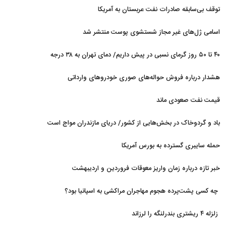
شد
توقف بی‌سابقه صادرات نفت عربستان به آمریکا
اسامی ژل‌های غیر مجاز شستشوی پوست منتشر شد
۴۰ تا ۵۰ روز گرمای نسبی در پیش داریم/ دمای تهران به ۳۸ درجه
می‌رسد
هشدار درباره فروش حواله‌های صوری خودروهای وارداتی
قیمت نفت صعودی ماند
باد و گردوخاک در بخش‌هایی از کشور/ دریای مازندران مواج است
حمله سایبری گسترده به بورس آمریکا
خبر تازه درباره زمان واریز معوقات فروردین و اردیبهشت
بازنشستگان تامین اجتماعی
چه کسی پشت‌پرده هجوم مهاجران مراکشی به اسپانیا بود؟
زلزله ۴ ریشتری بندرلنگه را لرزاند