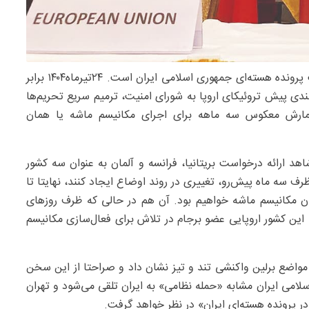
امروز روزی بسیار مهم در ارتباط با سرنوشت پرونده هسته‌ای جمهوری اسلامی ایران است. ۲۴تیرماه۱۴۰۴ برابر
شکایت چندی پیش تروئیکای اروپا به شورای امنیت، ترمیم سریع تحریم‌ها
ا شمارش معکوس سه ماهه برای اجرای مکانیسم ماشه یا همان
 ارائه درخواست بریتانیا، فرانسه و آلمان به‌ عنوان سه کشور
ظرف سه ماه پیش‌رو، تغییری در روند اوضاع ایجاد کنند، نهایتا تا
ر با ۲۶مهرماه ۱۴۰۴ شاهد فعال شدن مکانیسم ماشه خواهیم بود. آن هم در حالی که ظرف روزهای
ین کشور اروپایی عضو برجام در تلاش برای فعال‌سازی مکانیسم
واضع برلین واکنشی تند و تیز نشان داد و صراحتا از این سخن
مقام‌های جمهوری اسلامی ایران مشابه «حمله نظامی» به ایران تلقی می‌شود و تهران
ا در پرونده هسته‌ای ایران» در نظر خواهد گرفت.