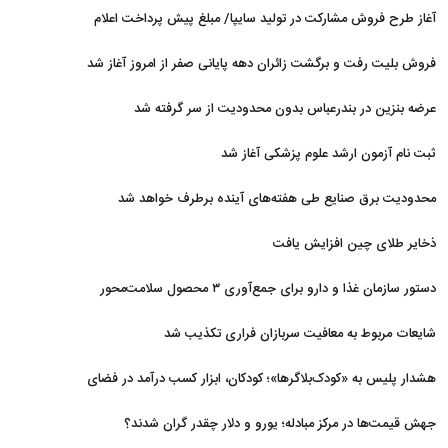
آغاز طرح فروش مشارکت در تولید سایپا/ مبلغ پیش پرداخت اعلام
شد
فروش بلیت رفت و برگشت زائران دهه پایانی صفر از امروز آغاز شد
عرضه بنزین در بندرعباس بدون محدودیت از سر گرفته شد
ثبت نام آزمون ارشد علوم پزشکی آغاز شد
محدودیت‌ برق صنایع طی هفته‌های آینده برطرف خواهد شد
ذخایر طلای چین افزایش یافت
دستور سازمان غذا و دارو برای جمع‌آوری ۳ محصول سلامت‌محور
شایعات مربوط به معافیت سربازان فراری تکذیب شد
هشدار پلیس به «کودک‌بلاگرها»؛ کودکان، ابزار کسب درآمد در فضای
مجازی نیستند
جهش قیمت‌ها در مرکز مبادله؛ یورو و دلار چقدر گران شدند؟