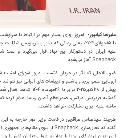
علیرضا کیانپور-
با ۱۵جولای۲۰۲۵، یعنی زمانی که بنابر پیش‌نویس 
علیه ایران در دستورکار این نهاد قرار می‌گیرد و عمل
Snapback آغاز می‌شود.
ضرب‌الاجلی که اگر در جریان نشست امروز شورای امنیت شاهد
اروپایی عضو برجام باشیم و دیپلمات‌های ایرانی نیز نتوانند 
پیش از ۱۸اکتبر۲۰۲۵ براب
گذشته فردریش مرتس، صدراعظم آلمان رسما اعلام کرده که ا
ماشه علیه ایران مشارکت خواهد داشت.
هرچند سیدعباس عراقچی در قامت وزیر امور خارجه به این م
گفته که فعال‌سازی Snapback از سوی 
این اقدام تروئیکای اروپا را عملا به‌ عنوان «پایان نقش اروپ