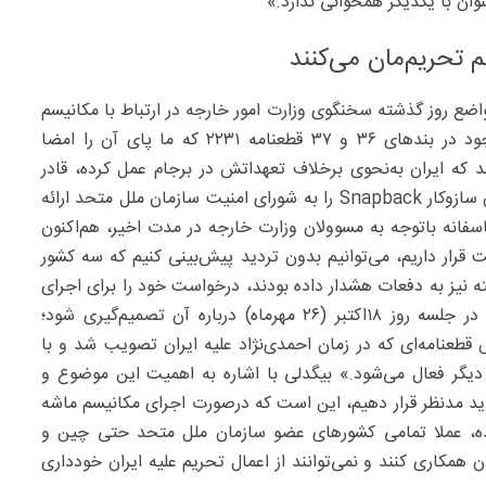
ان با یکدیگر همخوانی ندارد.»
تحریم‌مان می‌کنند
واضع روز گذشته سخنگوی وزارت امور خارجه در ارتباط با مکانیسم
ماشه می‌گوید: «واقعیت این است که بنابر مندرجات موجود در بندهای ۳۶ و ۳۷ قطعنامه ۲۲۳۱ که ما پای آن را امضا
د که ایران به‌نحوی برخلاف تعهداتش در برجام عمل کرده، قادر
خواهد بود که درخواست فعال‌سازی مکانیسم ماشه یا همان سازوکار Snapback را به شورای امنیت سازمان ملل متحد ارائه
اسفانه باتوجه به مسوولان وزارت خارجه در مدت اخیر، هم‌اکنون
 مهم روز ۲۴‌تیرماه شورای امنیت قرار داریم، می‌توانیم بدون تردید پیش‌بینی کنیم که سه کشور
ه نیز به دفعات هشدار داده بودند، درخواست خود را برای اجرای
این سازوکار تقدیم شورای امنیت خواهند کرد تا درنهایت در جلسه روز ۱۸اکتبر (۲۶ مهرماه) درباره آن تصمیم‌گیری شود؛
عنامه‌ای که در زمان احمدی‌نژاد علیه ایران تصویب شد و با
دیگر فعال می‌شود.» بیگدلی با اشاره به اهمیت این موضوع و
ید مدنظر قرار دهیم، این است که درصورت اجرای مکانیسم ماشه
ده، عملا تمامی کشورهای عضو سازمان ملل متحد حتی چین و
ن همکاری کنند و نمی‌توانند از اعمال تحریم علیه ایران خودداری