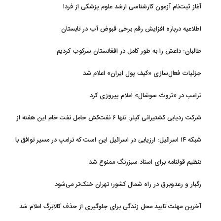
آغاز ثبت‌نام‌ آزمون کارشناسی ارشد علوم پزشکی از فردا
اطلاعیه درباره افزایش رقم برخی قبوض آب در تابستان
طالبان: داعش را به طور کامل در افغانستان سرکوب کردیم
جزئیات فعال‌سازی «کیف پول ایران» اعلام شد
ترامپ در «تروث سوشال» اعلام پیروزی کرد
شرکت ردیابی کشتیرانی کپلر: تنها ۶ نفت‌کش حامل نفت خام این هفته از
تنگه هرمز خارج شدند
شبکه ۱۴ اسرائیل: ارزیابی در اسرائیل این است که ترامپ در مسیر توافق با
ایران قرار دارد
تنظیم قولنامه برای اسناد سبزرنگ ممنوع شد
رگبار و رعدوبرق در راه شمال کشور؛ تهران خنک‌تر می‌شود
آخرین مهلت تایید محل زندگی برای جلوگیری از حذف کالابرگ اعلام شد