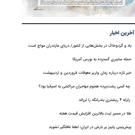
آخرین اخبار
باد و گردوخاک در بخش‌هایی از کشور/ دریای مازندران مواج است
حمله سایبری گسترده به بورس آمریکا
خبر تازه درباره زمان واریز معوقات فروردین و اردیبهشت
بازنشستگان تامین اجتماعی
چه کسی پشت‌پرده هجوم مهاجران مراکشی به اسپانیا بود؟
زلزله ۴ ریشتری بندرلنگه را لرزاند
طلا در مسیر ثبت بالاترین افزایش قیمت هفته
پیش‌بینی پاییز پر بارش در ایران؛ لطفا غافلگیر نشوید