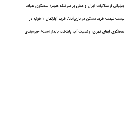
می‌شود
جزئیاتی از مذاکرات ایران و عمان بر سر تنگه هرمز/ سخنگوی هیات
رئیسه مجلس: بیانیه‌ای شامل تصحیح مسیر تردد دریایی در تنگه، در
لیست قیمت خرید مسکن در نازی‌آباد/ خرید آپارتمان ۲ خوابه در
آستانه نهایی شدن است
این منطقه چقدر سرمایه نیاز دارد؟ + جدول مردادماه ۱۴۰۵
سخنگوی آبفای تهران: وضعیت آب پایتخت پایدار است/ جیره‌بندی
نداریم