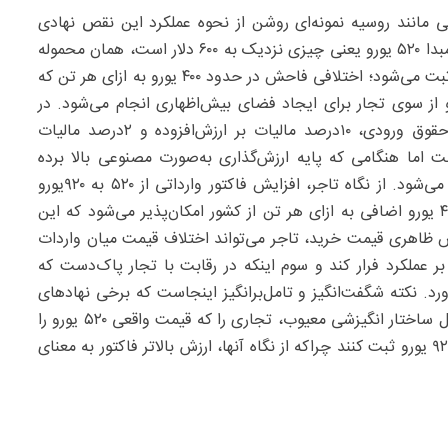
 مانند روسیه نمونه‌ای روشن از نحوه عملکرد این نقص نهادی
است. در شرایطی که قیمت واقعی هر تن حبوبات در کشور مبدا ۵۲۰ یورو یعنی چیزی نزدیک به ۶۰۰ دلار است، همان محموله
در اسناد وارداتی ایران با رقم ۹۲۰یورو معادل حدود ۱۱۰۰دلار ثبت می‌شود؛ اختلافی فاحش در حدود ۴۰۰ یورو به ازای هر تن که
 و از سوی تجار برای ایجاد فضای بیش‌اظهاری انجام می‌شود. در
ظاهر محاسبات گمرکی بر پایه ارزش کالا، شامل ۴‌درصد حقوق ورودی، ۱۰‌درصد مالیات بر ارزش‌افزوده و ۲‌درصد مالیات
سازوکاری شفاف است اما هنگامی که پایه ارزش‌گذاری به‌صورت مصنوعی بالا برده
شود، همین فرمول ساده به ابزاری برای ایجاد رانت تبدیل می‌شود. از نگاه تاجر، افزایش فاکتور وارداتی از ۵۲۰ به ۹۲۰یورو
چند کارکرد کلیدی دارد: اول اینکه با بیش‌اظهاری، خروج ۴۰۰ یورو اضافی به ازای هر تن از کشور امکان‌پذیر می‌شود که این
 ظاهری قیمت خرید، تاجر می‌تواند اختلاف قیمت میان واردات
دهد و از پرداخت ۲۵‌درصد مالیات بر عملکرد فرار کند و سوم اینکه در رقابت با تجار پاک‌دست که
ورد. نکته شگفت‌انگیز و تامل‌برانگیز اینجاست که برخی نهادهای
دولتی به‌جای آنکه این عمل را محدود یا اصلاح کنند به دلیل ساختار انگیزشی معیوب، تجاری را که قیمت واقعی ۵۲۰ یورو را
اعلام می‌کنند، تحت فشار قرار می‌دهند تا فاکتور خود را با ۹۲۰ یورو ثبت کنند چراکه از نگاه آنها، ارزش بالاتر فاکتور به معنای