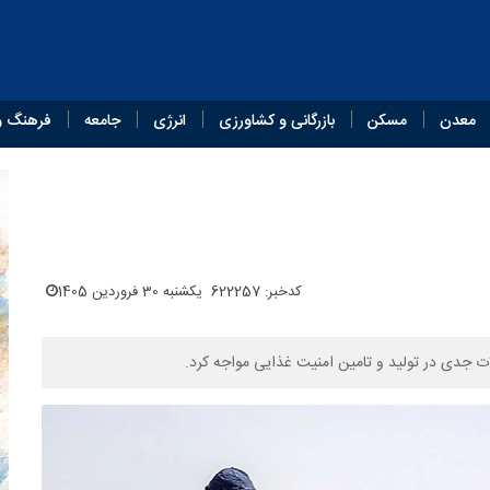
معدن
مسکن
بازرگانی و کشاورزی
انرژی
جامعه
فرهنگ و
کدخبر: 622257
یکشنبه 30 فروردین 1405