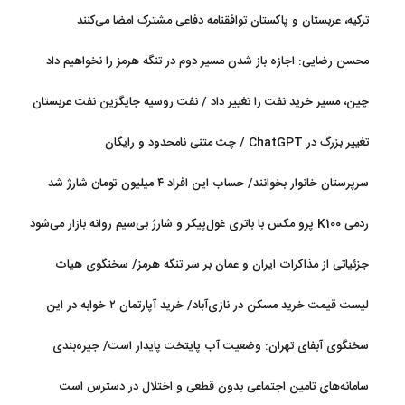
ترکیه، عربستان و پاکستان توافقنامه دفاعی مشترک امضا می‌کنند
محسن رضایی: اجازه باز شدن مسیر دوم در تنگه هرمز را نخواهیم داد
چین، مسیر خرید نفت را تغییر داد / نفت روسیه جایگزین نفت عربستان
شد
تغییر بزرگ در ChatGPT / چت متنی نامحدود و رایگان
سرپرستان خانوار بخوانند/ حساب این افراد ۴ میلیون تومان شارژ شد
ردمی K100 پرو مکس با باتری غول‌پیکر و شارژ بی‌سیم روانه بازار می‌شود
جزئیاتی از مذاکرات ایران و عمان بر سر تنگه هرمز/ سخنگوی هیات
رئیسه مجلس: بیانیه‌ای شامل تصحیح مسیر تردد دریایی در تنگه، در
لیست قیمت خرید مسکن در نازی‌آباد/ خرید آپارتمان ۲ خوابه در این
آستانه نهایی شدن است
منطقه چقدر سرمایه نیاز دارد؟ + جدول مردادماه ۱۴۰۵
سخنگوی آبفای تهران: وضعیت آب پایتخت پایدار است/ جیره‌بندی
نداریم
سامانه‌های تامین اجتماعی بدون قطعی و اختلال در دسترس است