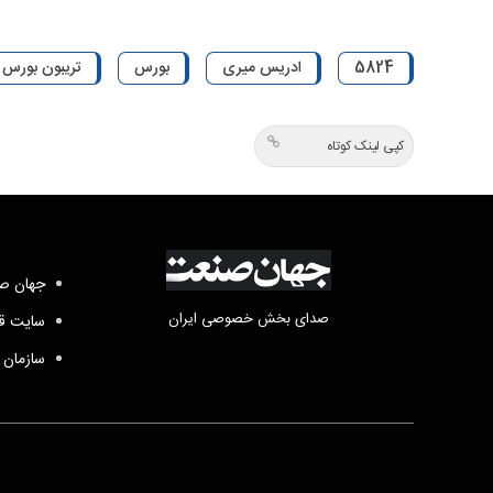
5824
ادریس میری
بورس
تریبون بورس
کپی لینک کوتاه
جهان صن
صدای بخش خصوصی ایران
سایت قد
سازمان 