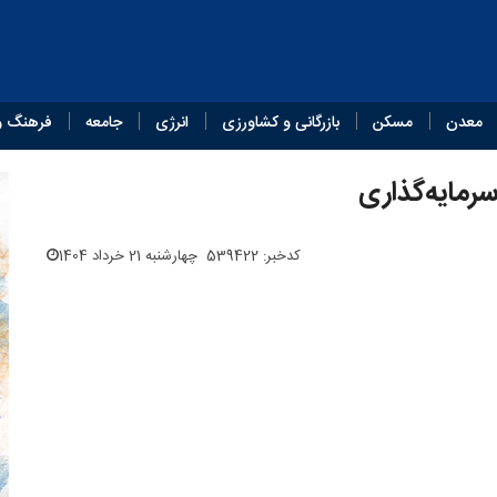
معدن
مسکن
بازرگانی و کشاورزی
انرژی
جامعه
فرهنگ و
رمایه‌گذاری
کدخبر: 539422
چهارشنبه 21 خرداد 1404