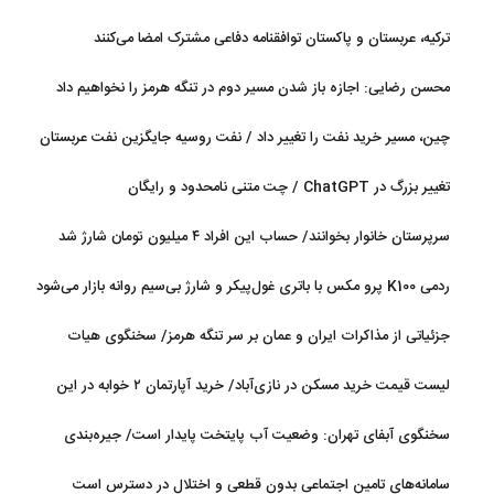
ترکیه، عربستان و پاکستان توافقنامه دفاعی مشترک امضا می‌کنند
محسن رضایی: اجازه باز شدن مسیر دوم در تنگه هرمز را نخواهیم داد
چین، مسیر خرید نفت را تغییر داد / نفت روسیه جایگزین نفت عربستان
شد
تغییر بزرگ در ChatGPT / چت متنی نامحدود و رایگان
سرپرستان خانوار بخوانند/ حساب این افراد ۴ میلیون تومان شارژ شد
ردمی K100 پرو مکس با باتری غول‌پیکر و شارژ بی‌سیم روانه بازار می‌شود
جزئیاتی از مذاکرات ایران و عمان بر سر تنگه هرمز/ سخنگوی هیات
رئیسه مجلس: بیانیه‌ای شامل تصحیح مسیر تردد دریایی در تنگه، در
لیست قیمت خرید مسکن در نازی‌آباد/ خرید آپارتمان ۲ خوابه در این
آستانه نهایی شدن است
منطقه چقدر سرمایه نیاز دارد؟ + جدول مردادماه ۱۴۰۵
سخنگوی آبفای تهران: وضعیت آب پایتخت پایدار است/ جیره‌بندی
نداریم
سامانه‌های تامین اجتماعی بدون قطعی و اختلال در دسترس است