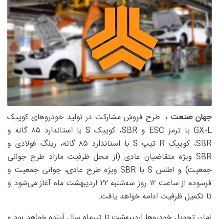
جهان صنعت ،
طرح ‌فروش مشارکت در تولید خودروهای کوییک
GX-L با ترمز ESC و SBR، کوییک S با استاندارد ۸۵ گانه و
SBR، کوییک R تیپ S با استاندارد ۸۵ گانه، رینگ فولادی و
SBR ویژه متقاضیان عادی (از محل ظرفیت مازاد طرح جوانی
جمعیت) و اطلس S با SBR ویژه طرح عادی، جوانی جمعیت و
فرسوده از ساعت ۱۲ روز سه‌شنبه ۲۲ اردیبهشت ماه آغاز می‌شود و
تا تکمیل ظرفیت ادامه خواهد یافت.
زمان تحویل خودروها اردیبهشت تا تیرماه سال آینده خواهد بود و