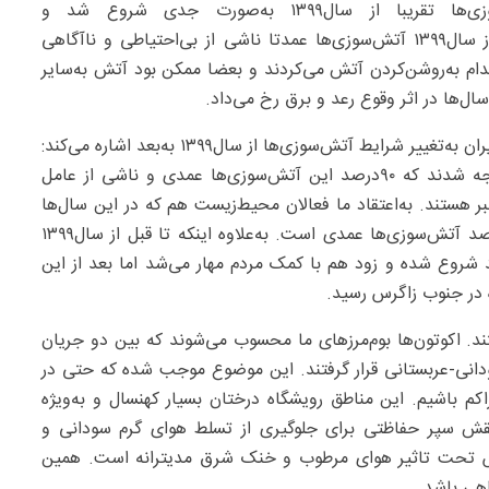
وضعیت منابع کشور شدت می‌بخشد. این آتش‌سوزی‌ها تقریبا از سال۱۳۹۹ به‌صورت جدی شروع شد و
نسبت‌به‌آتش‌سوزی‌های قبل از آن سال متفاوت بود. قبل از سال۱۳۹۹ آتش‌سوزی‌ها عمدتا ناشی از بی‌احتیاطی و ناآگاهی
قدام به‌روشن‌کردن آتش می‌کردند و بعضا ممکن بود آتش به‌سایر
ل‌ها در اثر وقوع رعد و برق رخ می‌داد.
به‌گزارش ایلنا، رییس هیات‌مدیره گنجه پشتیبان زیست‌بوم ایران به‌تغییر شرایط آتش‌سوزی‌ها از سال۱۳۹۹ به‌بعد اشاره می‌کند:
از این سال به‌بعد به‌تدریج مسوولان نهادهای مربوطه متوجه شدند که ۹۰‌درصد این آتش‌سوزی‌ها عمدی و ناشی از عامل
ر هستند. به‌اعتقاد ما فعالان محیط‌زیست هم که در این سال‌ها
درگیر خاموش‌کردن آتش زاگرس بودیم واقعا بیشتر از ۹۰‌درصد آتش‌سوزی‌ها عمدی است. به‌علاوه اینکه تا قبل از سال۱۳۹۹
د شروع شده و زود هم با کمک مردم مهار می‌شد اما بعد از این
ژه در جنوب زاگرس رسید.
ند. اکوتون‌ها بوم‌مرزهای ما محسوب می‌شوند که بین دو جریان
انی-عربستانی قرار گرفتند. این موضوع موجب شده که حتی در
نوع و متراکم باشیم. این مناطق رویشگاه درختان بسیار کهنسال و به‌ویژه
قش سپر حفاظتی برای جلوگیری از تسلط هوای گرم سودانی و
زاگرس تحت تاثیر هوای مرطوب و خنک شرق مدیترانه است. همین
هی باشد.