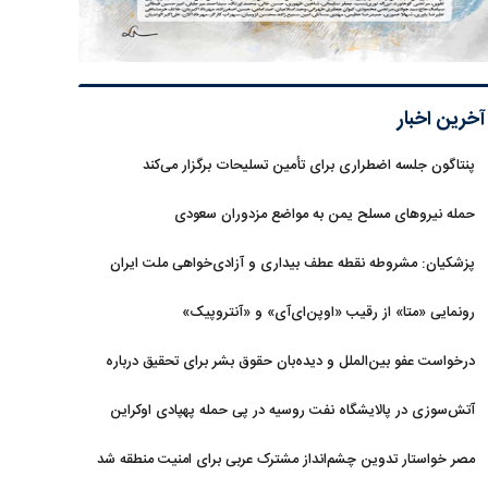
آخرین اخبار
پنتاگون جلسه اضطراری برای تأمین تسلیحات برگزار می‌کند
حمله نیروهای مسلح یمن به مواضع مزدوران سعودی
پزشکیان: مشروطه نقطه عطف بیداری و آزادی‌خواهی ملت ایران
بود
رونمایی «متا» از رقیب «اوپن‌ای‌آی» و «آنتروپیک»
درخواست عفو بین‌الملل و دیده‌بان حقوق بشر برای تحقیق درباره
حمله به خبرنگاران در لبنان
آتش‌سوزی در پالایشگاه نفت روسیه در پی حمله پهپادی اوکراین
مصر خواستار تدوین چشم‌انداز مشترک عربی برای امنیت منطقه شد