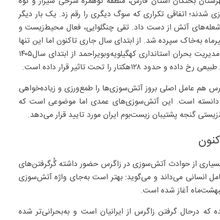
رستان بختگان استان فارس، منطقه کوهمره سرخی شیراز و کوه
ی شدند؛ اتفاقی تکراری که سوگ دیگری را رقم زد. یک بار دیگر
 شعله‌های آتش از دست داد. تقی چنگلوایی، فعال محیط‌زیست و
ر دو دختر از اهالی روستای اسدآباد از توابع بهبهان روز ۸تیرماه به‌خاک سپرده شد. از ابتدای سال جاری تاکنون اما این تنها
مورد از آتش‌سوزی‌های زاگرس نبوده است. به‌گفته مدیرکل مدیریت بحران استانداری کهگیلویه‌وبویراحمد از ابتدای سال۱۴۰۵
س هم عامل اصلی بروز آتش‌سوزی‌ها را طمع‌ورزی و زیاده‌خواهی
ی دانسته است. این آتش‌سوزی‌های عمدی اما موضوعی است که
ستی گنجه پشتیبان زیست‌بوم ایران مورد تایید قرار می‌دهد.
سیاری از حوادث آتش‌سوزی در زاگرس حضور داشته گُرگرفتن‌های
د را عمدی و ناشی از عامل انسانی می‌داند و می‌گوید: بهتر است به‌جای واژه آتش‌سوزی
دیبهشت‌ماه آغاز شده است.
ه که درحال گرفتن زاگرس از ایرانیان است و به‌بحرانی‌تر شده